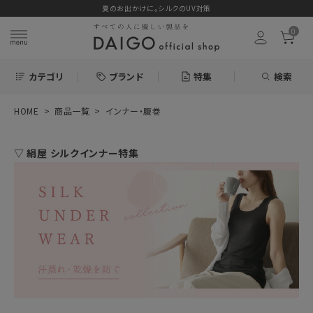
夏のお出かけに。シルクのUV対策
0
カテゴリ
ブランド
特集
検索
HOME
商品一覧
インナー・腹巻
search
▽ 絹屋 シルクインナー特集
ログイン
お気に入り
新着＆再入荷商品
カテゴリーから探す