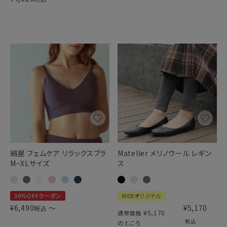
絹屋 フェムケア リラックスブラ
Mateller メリノウール レギン
M~XLサイズ
ス
30％OFFクーポン
WEBオリジナル
¥
6,490
〜
¥
5,170
税込
¥
5,170
通常価格
税込
のところ