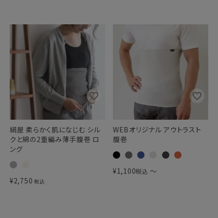
絹屋 柔らかく肌になじむ シル
WEBオリジナル アウトラスト
クと綿の2重編み薄手腹巻 ロ
腹巻
ング
¥
1,100
〜
税込
¥
2,750
税込