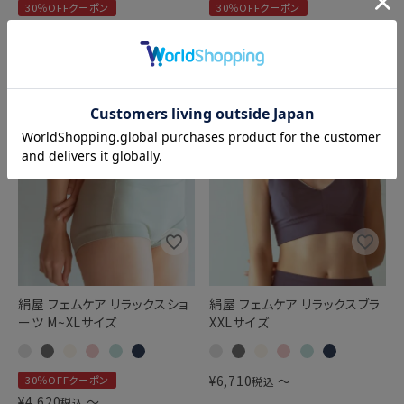
30％OFFクーポン
30％OFFクーポン
¥
3,982
〜
¥
6,985
〜
税込
税込
絹屋 フェムケア リラックスショ
絹屋 フェムケア リラックスブラ
ーツ M~XLサイズ
XXLサイズ
¥
6,710
〜
30％OFFクーポン
税込
¥
4,620
〜
税込