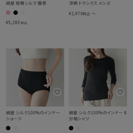
絹屋 極暖シルク 腹巻
涼綿 トランクス メンズ
¥
2,970
〜
税込
¥
5,280
税込
絹屋 シルク100%のインナー
絹屋 シルク100%のインナー 8
ショーツ
分袖シャツ