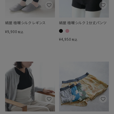
絹屋 極暖シルク レギンス
絹屋 極暖シルク 1分丈パンツ
¥
9,900
税込
¥
4,950
税込