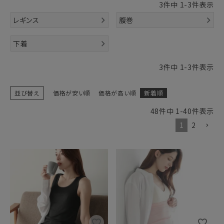
3
件中
1
-
3
件表示
ギフトを探す
レギンス
腹巻
ブランドから探す
下着
特集
3
件中
1
-
3
件表示
読み物
並び替え
価格が安い順
価格が高い順
新着順
48
件中
1
-
40
件表示
お問い合わせ
1
2
ログアウト