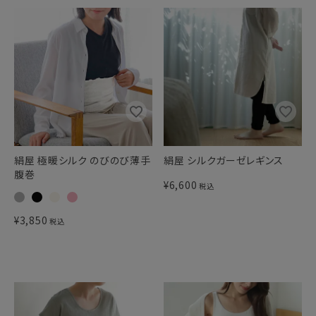
絹屋 極暖シルク のびのび薄手
絹屋 シルクガーゼレギンス
腹巻
¥
6,600
税込
¥
3,850
税込