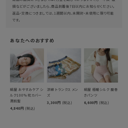
損などがございましたら、商品到着後7日以内にお知らせください。
返品・交換につきましては、1週間以内、未開封・未使用に限り可能
です。
あなたへのおすすめ
絹屋 おやすみケア シ
涼綿 トランクス メン
絹屋 極暖シルク 腹巻
ルク100% 枕カバー
ズ
きパンツ
潤肌髪
3,300円
(税込)
6,600円
(税込)
4,840円
(税込)