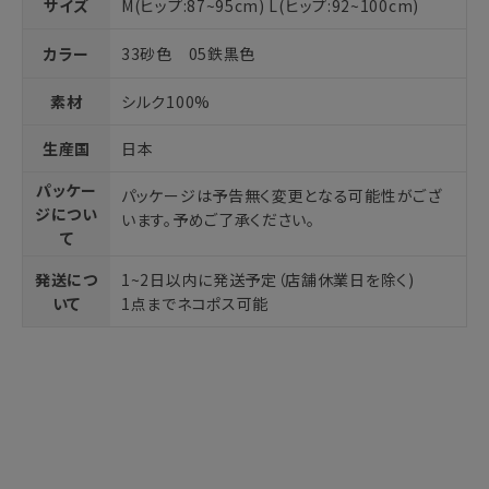
サイズ
M(ヒップ:87~95cm) L(ヒップ:92~100cm)
カラー
33砂色 05鉄黒色
素材
シルク100%
生産国
日本
パッケー
パッケージは予告無く変更となる可能性がござ
ジについ
います。予めご了承ください。
て
発送につ
1~2日以内に発送予定（店舗休業日を除く)
いて
1点までネコポス可能