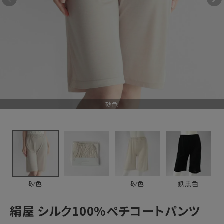
7,700円
(税込)
新着＆再入荷商品
カテゴリーから探す
ギフトを探す
砂色
ブランドから探す
特集
読み物
砂色
砂色
鉄黒色
お問い合わせ
絹屋 シルク100%ペチコートパンツ
ログアウト