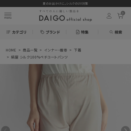
夏のお出かけに。シルクのUV対策
0
カテゴリ
ブランド
特集
検索
HOME
商品一覧
インナー・腹巻
下着
search
絹屋 シルク100%ペチコートパンツ
ログイン
お気に入り
絹屋 シルク100%
ペチコートパンツ