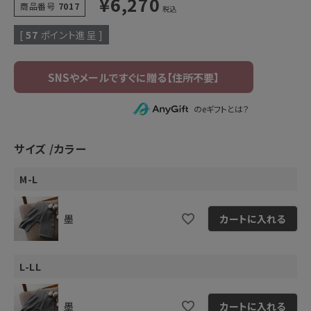
¥
6,270
商品番号
7017
税込
[
57
ポイント進呈 ]
のeギフトとは？
サイズ
カラー
M-L
墨
カートに入れる
L-LL
墨
カートに入れる