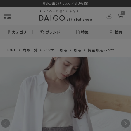
夏のお出かけに。シルクのUV対策
0
カテゴリ
ブランド
特集
検索
HOME
商品一覧
インナー・腹巻
腹巻
絹屋 腹巻パンツ
search
ログイン
お気に入り
絹屋 腹巻パンツ
6,270円
(税込)