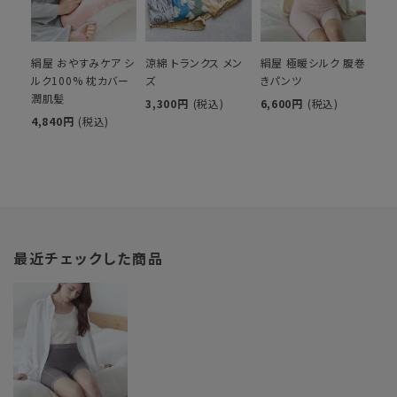
絹屋 おやすみケア シ
涼綿 トランクス メン
絹屋 極暖シルク 腹巻
ルク100% 枕カバー
ズ
きパンツ
潤肌髪
3,300円
(税込)
6,600円
(税込)
4,840円
(税込)
最近チェックした商品