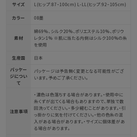
サイズ
L(ヒップ:87~100cm) L-LL(ヒップ:92~105cm)
カラー
08墨
綿69%、シルク20%、ポリエステル10%、ポリウ
素材
レタン1% ※肌に当たる内側はシルク100%の糸
を使用
生産国
日本
パッケー
パッケージは予告無く変更となる可能性がござ
ジについ
います。予めご了承ください。
て
・濃色は色落ちする場合があります。・使用中に
糸くずが出てくる場合もありますので、単独で数
回洗ってください。・多少縮むことがあります。・引
注意事項
っ掛かりに気を付けてください。・他の色糸の混
入がある場合があります。・サイズに個体差があ
る場合があります。