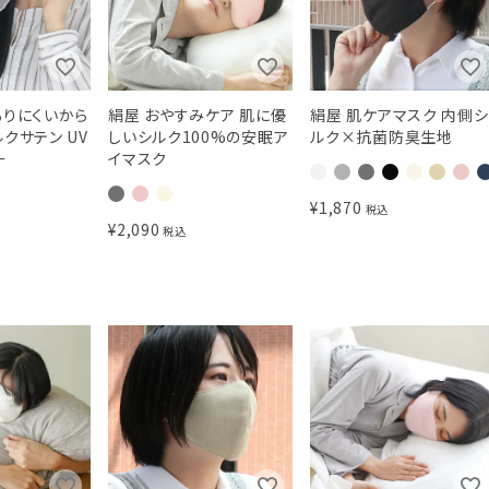
もりにくいから
絹屋 おやすみケア 肌に優
絹屋 肌ケアマスク 内側シ
クサテン UV
しいシルク100%の安眠ア
ルク×抗菌防臭生地
ー
イマスク
¥
1,870
税込
¥
2,090
税込