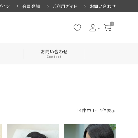
グイン
会員登録
ご利用ガイド
お問い合わせ
0
お問い合わせ
Contact
・腹巻
・ネックカバー
14
件中
1
-
14
件表示