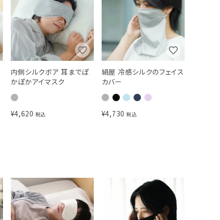
内側シルクボア 耳までぽ
絹屋 冷感シルクのフェイス
かぽかアイマスク
カバー
ク
¥
4,620
¥
4,730
税込
税込