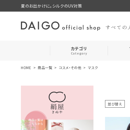
夏のお出かけに。シルクのUV対策
カテゴリ
Category
HOME
商品一覧
コスメ・その他
マスク
search
靴下・レッグウォーマー
ログイン
お気に入り
ルームウェア・パジャマ
並び替え
コスメ・その他