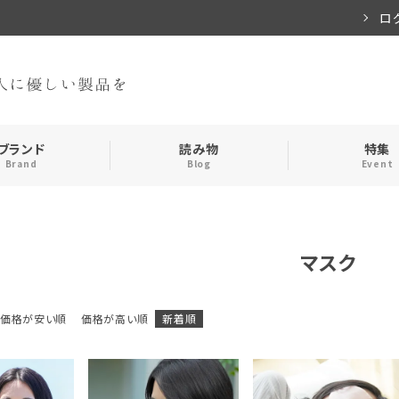
ロ
ブランド
読み物
特集
Brand
Blog
Event
手袋・アームカバー
インナー
マスク
おやすみアイテム
ストール
価格が安い順
価格が高い順
新着順
メンズ
キッズ
食品