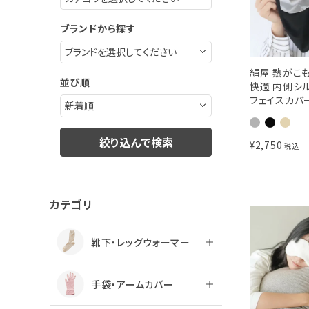
ブランドから探す
絹屋 熱がこ
並び順
快適 内側シル
フェイスカバ
絞り込んで検索
¥
2,750
税込
カテゴリ
靴下・レッグウォーマー
手袋・アームカバー