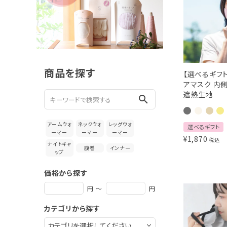
新着＆再入荷商品
カテゴリーから探す
ギフトを探す
商品を探す
【選べるギフト
ブランドから探す
アマスク 内
遮熱生地
search
特集
アームウォ
ネックウォ
レッグウォ
選べるギフト
読み物
ーマー
ーマー
ーマー
¥
1,870
税込
ナイトキャ
腹巻
インナー
ップ
お問い合わせ
価格から探す
ログアウト
円 ～
円
カテゴリから探す