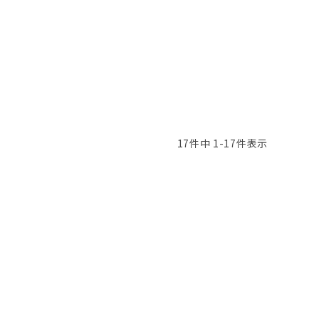
17
件中
1
-
17
件表示