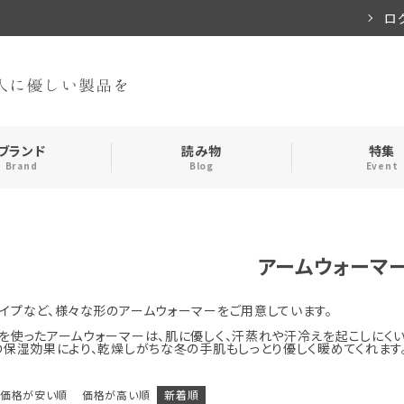
ロ
ブランド
読み物
特集
Brand
Blog
Event
手袋・アームカバー
インナー
アームウォーマ
おやすみアイテム
ストール
イプなど、様々な形のアームウォーマーをご用意しています。
メンズ
キッズ
を使ったアームウォーマーは、肌に優しく、汗蒸れや汗冷えを起こしにくい
の保湿効果により、乾燥しがちな冬の手肌もしっとり優しく暖めてくれます
食品
価格が安い順
価格が高い順
新着順