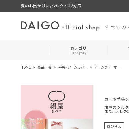
夏のお出かけに。シルクのUV対策
カテゴリ
Category
HOME
商品一覧
手袋・アームカバー
アームウォーマー
search
靴下・レッグウォーマー
ログイン
お気に入り
ルームウェア・パジャマ
筒形や手袋タ
コスメ・その他
絹屋のシルク
また、シルク
並び替え