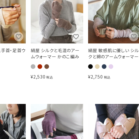
混手首・足首ウ
絹屋 シルクと毛混のアー
絹屋 敏感肌に優しい シル
ムウォーマー かのこ編み
クと綿のアームウォーマー
¥
2,530
¥
2,750
税込
税込