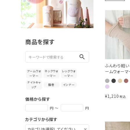
新着＆再入荷商品
カテゴリーから探す
ギフトを探す
商品を探す
ブランドから探す
search
特集
ふんわり軽い
ームウォーマ
アームウォ
ネックウォ
レッグウォ
読み物
ーマー
ーマー
ーマー
ナイトキャ
腹巻
インナー
ップ
お問い合わせ
¥
1,210
税込
価格から探す
ログアウト
円 ～
円
カテゴリから探す