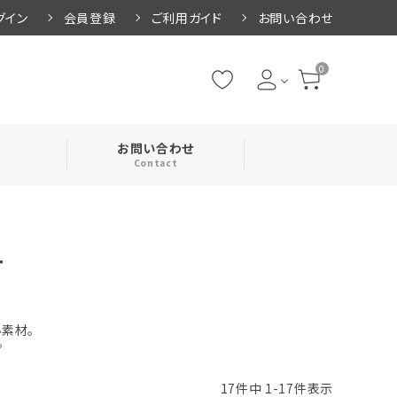
グイン
会員登録
ご利用ガイド
お問い合わせ
0
お問い合わせ
Contact
・腹巻
ー
・ネックカバー
素材。
。
17
件中
1
-
17
件表示