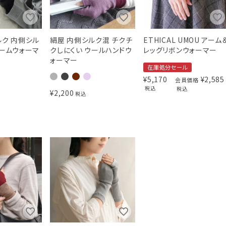
ルク 内側シル
絹屋 内側シルク混 チクチ
ETHICAL UMOU アーム
アームウォーマ
クしにくい ウールハンドウ
レッグリボンウォーマー
ォーマー
在庫処分セール
¥
5,170
¥
2,585
会員価格
税込
税込
¥
2,200
税込