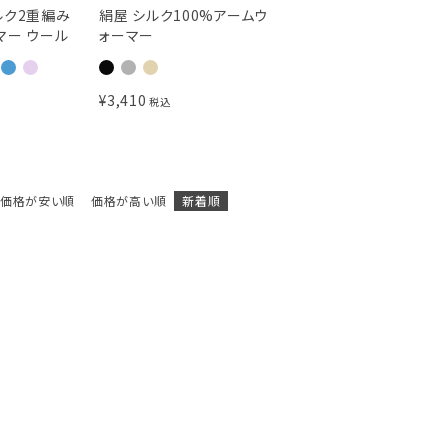
ルク2重編み
絹屋 シルク100%アームウ
マー ウール
ォーマー
¥
3,410
税込
価格が安い順
価格が高い順
新着順