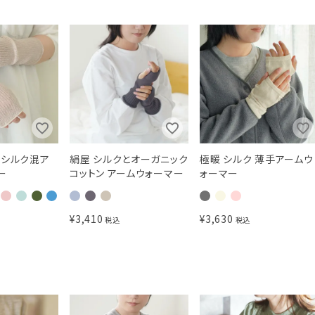
 シルク混ア
絹屋 シルクとオーガニック
極暖 シルク 薄手アームウ
ー
コットン アームウォーマー
ォーマー
¥
3,410
¥
3,630
税込
税込