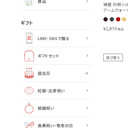
食品
絹屋 内側シ
アームウォー
ギフト
¥
1,870
税込
LINE・SNSで贈る
ギフトセット
並び替え
誕生日
妊娠・出産祝い
結婚祝い
長寿祝い・敬老の日