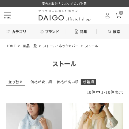
夏のお出かけに。シルクのUV対策
0
カテゴリ
ブランド
特集
検索
HOME
商品一覧
ストール・ネックカバー
ストール
search
ストール
ログイン
お気に入り
並び替え
価格が安い順
価格が高い順
新着順
10
件中
1
-
10
件表示
新着＆再入荷商品
カテゴリーから探す