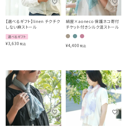
【選べるギフト】linen チクチク
絹屋×aoneco 保護ネコ寄付
しない麻ストール
チケット付きシルク混ストール
選べるギフト
¥
3,630
税込
¥
4,400
税込