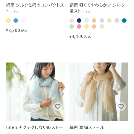
絹屋 シルクと綿のコンパクトス
絹屋 軽くてやわらかい シルク
トール
混ストール
¥
3,300
税込
¥
4,400
税込
linen チクチクしない麻ストー
絹屋 潤絹ストール
ル