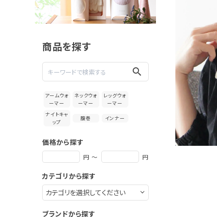
絹屋 しっ
とりシルク
のネックカ
4,950円
バー
(税込)
商品を探す
新着＆再入荷商品
search
カテゴリーから探す
アームウォ
ネックウォ
レッグウォ
ーマー
ーマー
ーマー
ギフトを探す
ナイトキャ
腹巻
インナー
ップ
ブランドから探す
価格から探す
特集
円 ～
円
カテゴリから探す
読み物
お問い合わせ
ブランドから探す