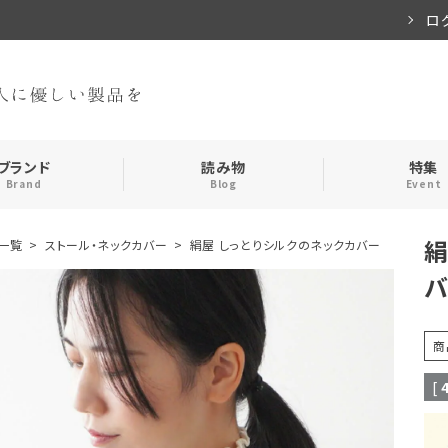
ロ
ブランド
読み物
特集
Brand
Blog
Event
絹
一覧
ストール・ネックカバー
絹屋 しっとりシルクのネックカバー
手袋・アームカバー
インナー
おやすみアイテム
ストール
商
メンズ
キッズ
[
食品