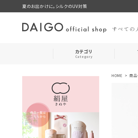
夏のお出かけに。シルクのUV対策
カテゴリ
Category
HOME
商品
search
靴下・レッグウォーマー
ログイン
お気に入り
ルームウェア・パジャマ
コスメ・その他