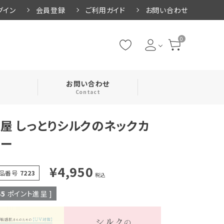
グイン
会員登録
ご利用ガイド
お問い合わせ
0
お問い合わせ
Contact
屋 しっとりシルクのネックカ
・腹巻
バー
・ネックカバー
¥
4,950
品番号
7223
税込
45
ポイント進呈 ]