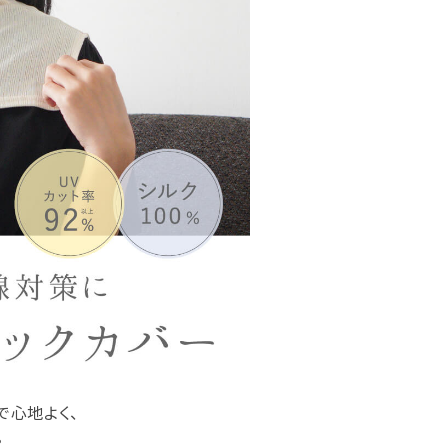
で心地よく、
。