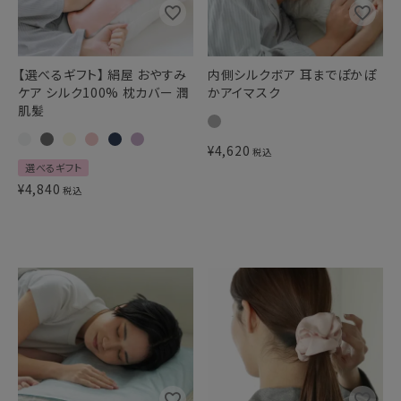
【選べるギフト】 絹屋 おやすみ
内側シルクボア 耳までぽかぽ
ケア シルク100% 枕カバー 潤
かアイマスク
肌髪
¥
4,620
税込
選べるギフト
¥
4,840
税込