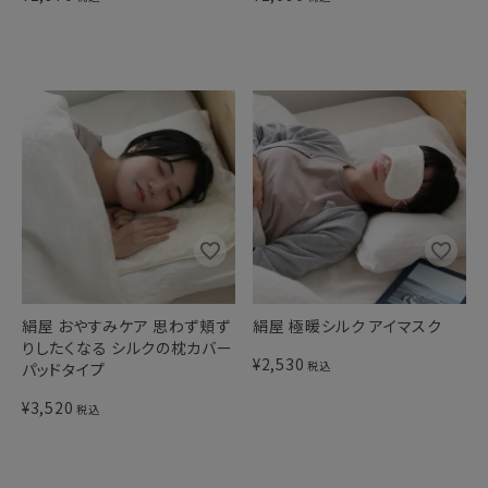
絹屋 おやすみケア 思わず頬ず
絹屋 極暖シルク アイマスク
りしたくなる シルクの枕カバー
¥
2,530
税込
パッドタイプ
¥
3,520
税込