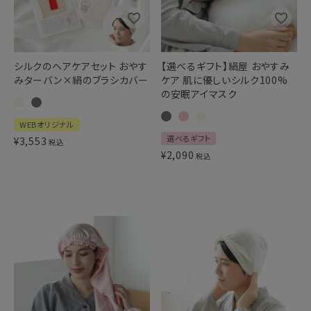
シルクのヘアケアセット おやす
【選べるギフト】絹屋 おやすみ
みターバン×絹のブラシカバー
ケア 肌に優しいシルク100%
の安眠アイマスク
WEBオリジナル
選べるギフト
¥
3,553
税込
¥
2,090
税込