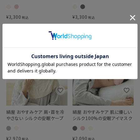
¥
3,300
¥
3,300
税込
税込
絹屋 おやすみケア 肩・首を冷
絹屋 おやすみケア 肌に優しい
やさない シルクの安眠ケープ
シルク100%の安眠アイマスク
¥
2,970
¥
2,090
税込
税込