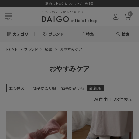
夏のお出かけに。シルクのUV対策
0
カテゴリ
ブランド
特集
検索
HOME
ブランド
絹屋
おやすみケア
search
おやすみケア
ログイン
お気に入り
並び替え
価格が安い順
価格が高い順
新着順
28
件中
1
-
28
件表示
新着＆再入荷商品
カテゴリーから探す