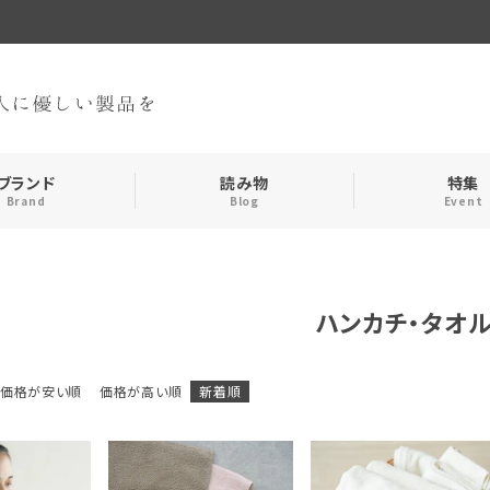
ブランド
読み物
特集
Brand
Blog
Event
手袋・アームカバー
インナー
ハンカチ・タオ
おやすみアイテム
ストール
価格が安い順
価格が高い順
新着順
メンズ
キッズ
食品