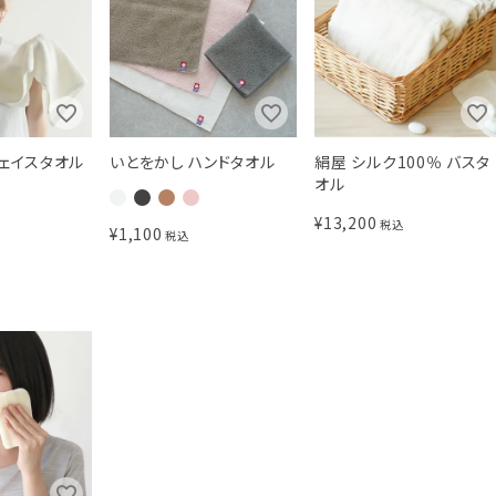
フェイスタオル
いとをかし ハンドタオル
絹屋 シルク100％ バスタ
オル
¥
13,200
税込
¥
1,100
税込