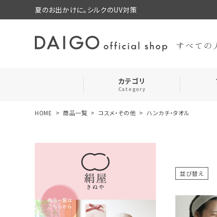
夏のお出かけに。シルクのUV対策
カテゴリ
Category
HOME
商品一覧
コスメ・その他
ハンカチ・タオル
search
靴下・レッグウォーマー
お気に入り
ルームウェア・パジャマ
並び替え
コスメ・その他