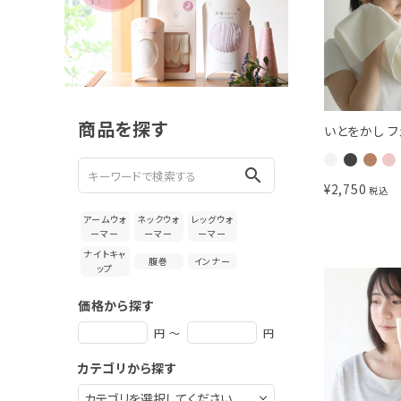
新着＆再入荷商品
カテゴリーから探す
ギフトを探す
商品を探す
いとをかし 
ブランドから探す
search
特集
¥
2,750
税込
アームウォ
ネックウォ
レッグウォ
読み物
ーマー
ーマー
ーマー
ナイトキャ
腹巻
インナー
ップ
お問い合わせ
価格から探す
ログアウト
円 ～
円
カテゴリから探す