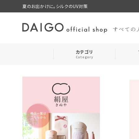
夏のお出かけに。シルクのUV対策
カテゴリ
Category
search
靴下・レッグウォーマー
お気に入り
ルームウェア・パジャマ
コスメ・その他