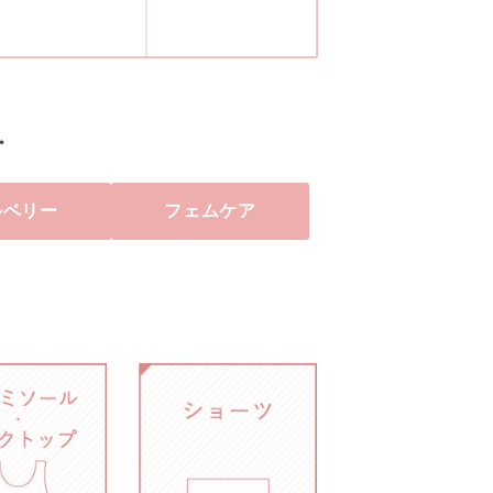
・
ルベリー
フェムケア