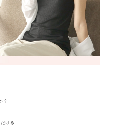
か？
、
ただける
。