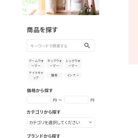
新着＆再入荷商品
カテゴリーから探す
商品を探す
ギフトを探す
search
ブランドから探す
アームウォ
ネックウォ
レッグウォ
特集
ーマー
ーマー
ーマー
ナイトキャ
腹巻
インナー
ップ
読み物
価格から探す
お問い合わせ
円 ～
円
ログアウト
カテゴリから探す
ブランドから探す