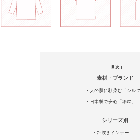
| 目次 |
素材・ブランド
・
人の肌に馴染む「シル
・
日本製で安心「絹屋」
シリーズ別
・
針抜きインナー