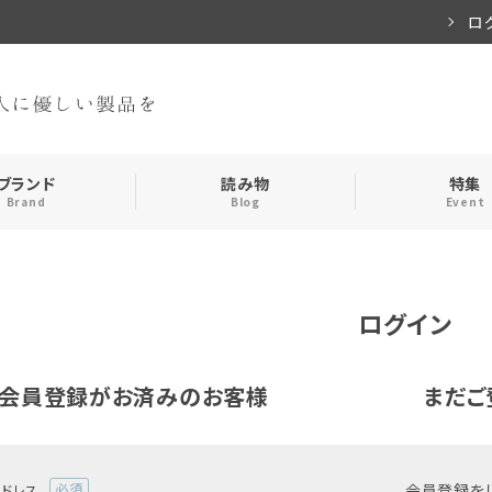
ロ
ブランド
読み物
特集
Brand
Blog
Event
手袋・アームカバー
インナー
ログイン
おやすみアイテム
ストール
会員登録がお済みのお客様
まだご
メンズ
キッズ
食品
会員登録を
アドレス