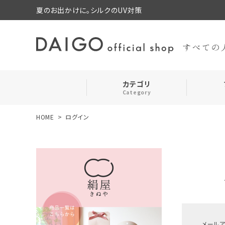
夏のお出かけに。シルクのUV対策
カテゴリ
Category
HOME
ログイン
search
靴下・レッグウォーマー
ログイン
お気に入り
ルームウェア・パジャマ
コスメ・その他
メール