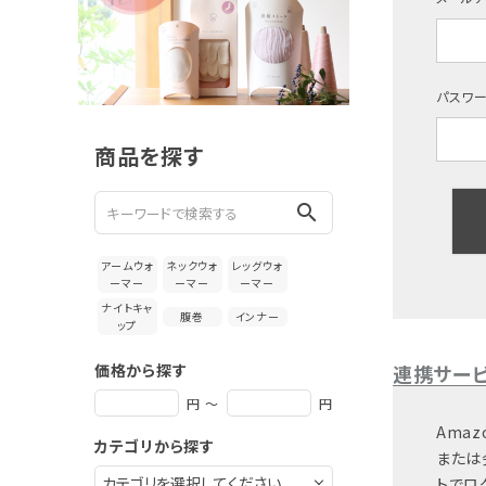
新着＆再入荷商品
カテゴリーから探す
パスワ
ギフトを探す
商品を探す
ブランドから探す
search
特集
アームウォ
ネックウォ
レッグウォ
読み物
ーマー
ーマー
ーマー
ナイトキャ
腹巻
インナー
ップ
お問い合わせ
価格から探す
連携サー
ログアウト
円 ～
円
Amaz
カテゴリから探す
または
トでロ