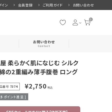
グイン
会員登録
ご利用ガイド
お問い合わせ
0
お問い合わせ
Contact
屋 柔らかく肌になじむ シルク
・腹巻
綿の2重編み薄手腹巻 ロング
・ネックカバー
¥
2,750
品番号
7374
税込
25
ポイント進呈 ]