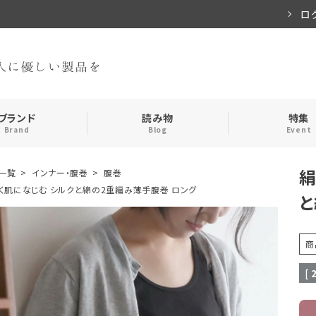
ロ
ブランド
読み物
特集
Brand
Blog
Event
絹
一覧
インナー・腹巻
腹巻
手袋・アームカバー
インナー
く肌になじむ シルクと綿の2重編み薄手腹巻 ロング
と
おやすみアイテム
ストール
商
メンズ
キッズ
[
食品