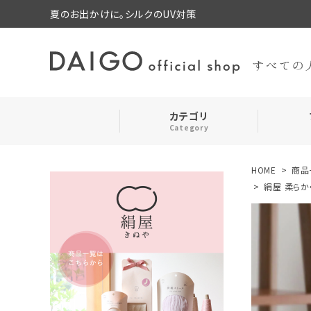
夏のお出かけに。シルクのUV対策
カテゴリ
Category
HOME
商品
search
靴下・レッグウォーマー
絹屋 柔らか
ログイン
お気に入り
ルームウェア・パジャマ
コスメ・その他