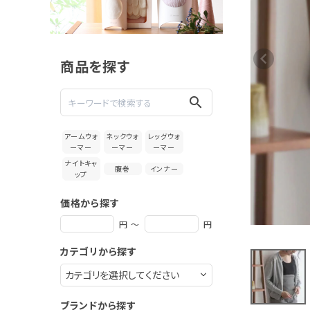
絹屋 柔ら
かく肌に
なじむ シ
2,750円
ルクと綿
(税込)
の2重編み
薄手腹巻
商品を探す
ロング
新着＆再入荷商品
search
カテゴリーから探す
アームウォ
ネックウォ
レッグウォ
ーマー
ーマー
ーマー
ギフトを探す
ナイトキャ
腹巻
インナー
ップ
ブランドから探す
価格から探す
特集
円 ～
円
カテゴリから探す
読み物
お問い合わせ
ブランドから探す