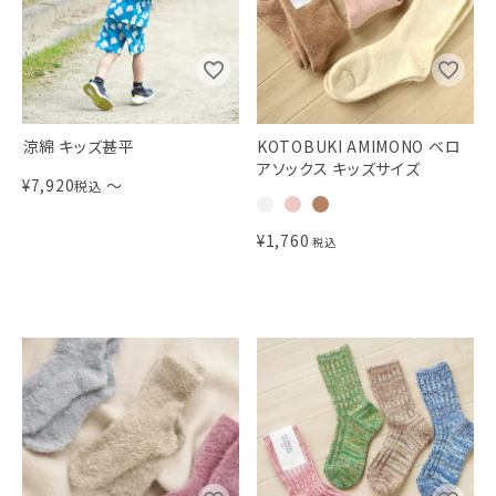
ギフトを探す
ブランドから探す
涼綿 キッズ甚平
KOTOBUKI AMIMONO ベロ
特集
アソックス キッズサイズ
¥
7,920
〜
税込
読み物
¥
1,760
税込
お問い合わせ
ログアウト