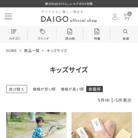
夏のお出かけに。シルクのUV対策
0
カテゴリ
ブランド
読み物
特集
検索
HOME
商品一覧
キッズサイズ
search
キッズサイズ
ログイン
お気に入り
並び替え
価格が安い順
価格が高い順
新着順
5
件中
1
-
5
件表示
新着＆再入荷商品
カテゴリーから探す