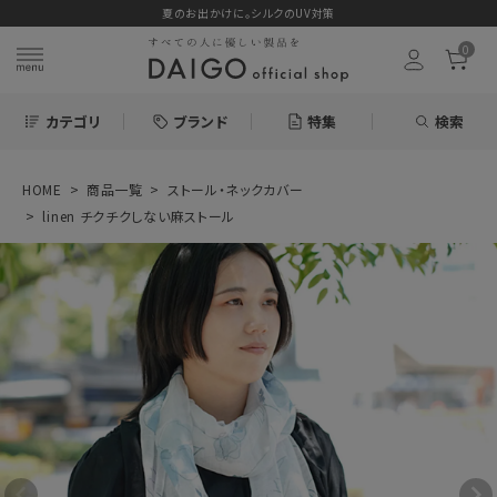
夏のお出かけに。シルクのUV対策
0
カテゴリ
ブランド
特集
検索
HOME
商品一覧
ストール・ネックカバー
search
linen チクチクしない麻ストール
ログイン
お気に入り
linen チクチクし
ない麻ストール