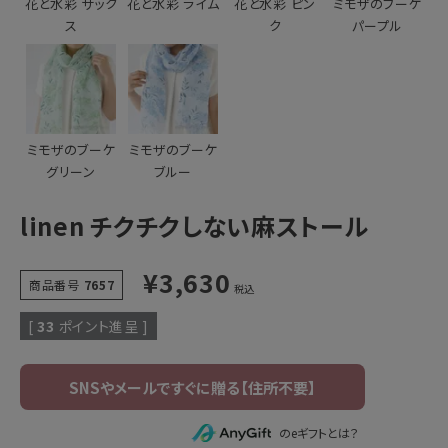
花と水彩 サック
花と水彩 ライム
花と水彩 ピン
ミモザのブーケ
ス
ク
パープル
ミモザのブーケ
ミモザのブーケ
グリーン
ブルー
linen チクチクしない麻ストール
¥
3,630
商品番号
7657
税込
[
33
ポイント進呈 ]
のeギフトとは？