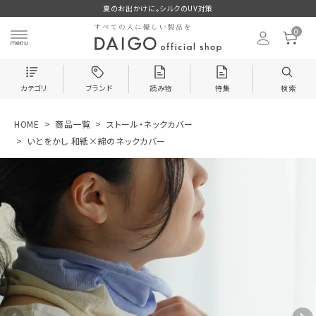
夏のお出かけに。シルクのUV対策
0
カテゴリ
ブランド
読み物
特集
検索
HOME
商品一覧
ストール・ネックカバー
search
いとをかし 和紙×綿のネックカバー
ログイン
お気に入り
いとをかし 和紙×
綿のネックカバー