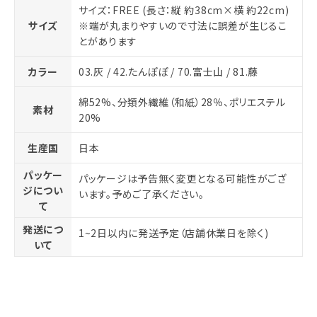
サイズ：FREE (長さ：縦 約38cm×横 約22cm)
サイズ
※端が丸まりやすいので寸法に誤差が生じるこ
とがあります
カラー
03.灰 / 42.たんぽぽ / 70.富士山 / 81.藤
綿52%、分類外繊維（和紙）28％、ポリエステル
素材
20%
生産国
日本
パッケー
パッケージは予告無く変更となる可能性がござ
ジについ
います。予めご了承ください。
て
発送につ
1~2日以内に発送予定（店舗休業日を除く)
いて