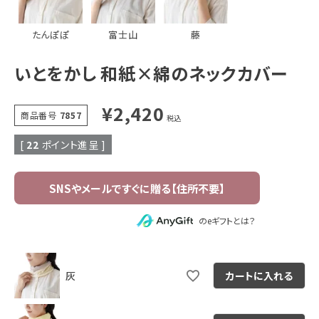
たんぽぽ
富士山
藤
いとをかし 和紙×綿のネックカバー
¥
2,420
商品番号
7857
税込
[
22
ポイント進呈 ]
のeギフトとは？
灰
カートに入れる