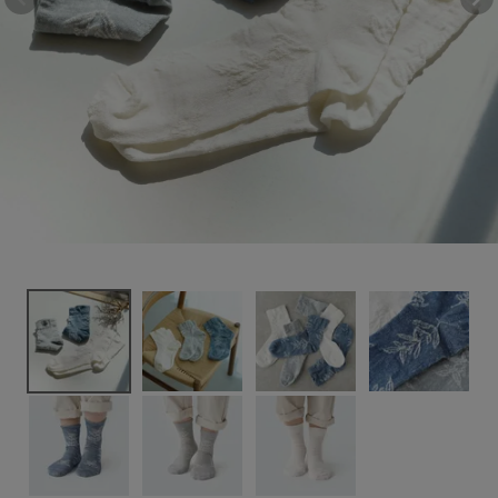
植物柄
1,540円
(税込)
新着＆再入荷商品
カテゴリーから探す
ギフトを探す
ブランドから探す
特集
読み物
お問い合わせ
ログアウト