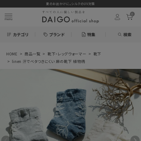
夏のお出かけに。シルクのUV対策
0
カテゴリ
ブランド
特集
検索
HOME
商品一覧
靴下・レッグウォーマー
靴下
search
linen 汗でベタつきにくい 麻の靴下 植物柄
ログイン
お気に入り
linen 汗でベタつ
きにくい 麻の靴下