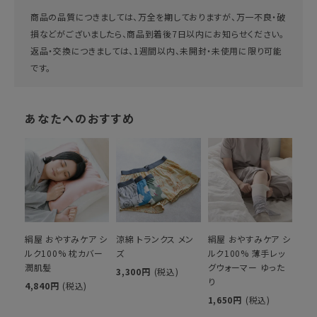
商品の品質につきましては、万全を期しておりますが、万一不良・破
損などがございましたら、商品到着後7日以内にお知らせください。
返品・交換につきましては、1週間以内、未開封・未使用に限り可能
です。
あなたへのおすすめ
絹屋 おやすみケア シ
涼綿 トランクス メン
絹屋 おやすみケア シ
ルク100% 枕カバー
ズ
ルク100% 薄手レッ
潤肌髪
グウォーマー ゆった
3,300円
(税込)
り
4,840円
(税込)
1,650円
(税込)