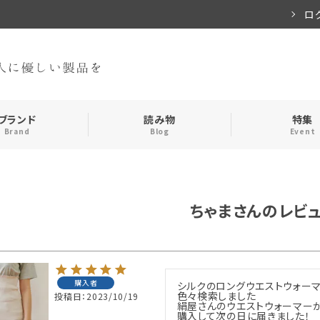
ロ
ブランド
読み物
特集
Brand
Blog
Event
手袋・アームカバー
インナー
ちゃまさんのレビ
おやすみアイテム
ストール
メンズ
キッズ
購入者
シルクのロングウエストウォーマ
色々検索しました

投稿日
2023/10/19
食品
絹屋さんのウエストウォーマーが
購入して次の日に届きました！
