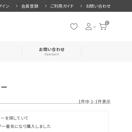
グイン
会員登録
ご利用ガイド
お問い合わせ
0
お問い合わせ
Contact
・腹巻
ュー
・ネックカバー
1
件中
1
-
1
件表示
ーを探していて

一番気になり購入しました
