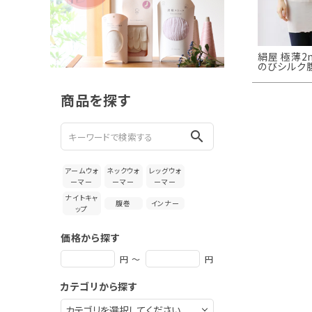
新着＆再入荷商品
カテゴリーから探す
絹屋 極薄2
のびシルク
ギフトを探す
商品を探す
ブランドから探す
search
特集
アームウォ
ネックウォ
レッグウォ
読み物
ーマー
ーマー
ーマー
ナイトキャ
腹巻
インナー
ップ
お問い合わせ
価格から探す
ログアウト
円 ～
円
カテゴリから探す