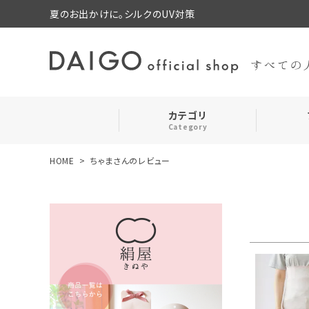
夏のお出かけに。シルクのUV対策
カテゴリ
Category
HOME
ちゃまさんのレビュー
search
靴下・レッグウォーマー
ログイン
お気に入り
ルームウェア・パジャマ
コスメ・その他