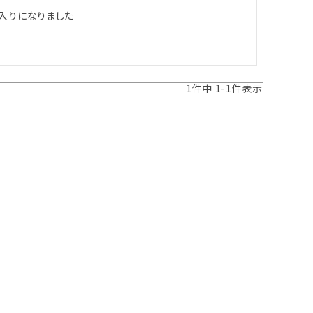
りになりました

1
件中
1
-
1
件表示