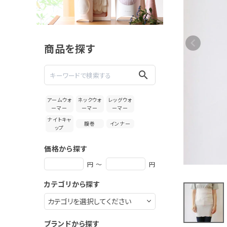
絹屋 極薄
2mm の
びのびシ
4,620円
ルク腹巻
(税込)
ロング
商品を探す
新着＆再入荷商品
search
カテゴリーから探す
アームウォ
ネックウォ
レッグウォ
ーマー
ーマー
ーマー
ギフトを探す
ナイトキャ
腹巻
インナー
ップ
ブランドから探す
価格から探す
特集
円 ～
円
カテゴリから探す
読み物
お問い合わせ
ブランドから探す