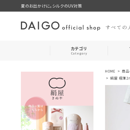
夏のお出かけに。シルクのUV対策
カテゴリ
Category
HOME
商品
search
靴下・レッグウォーマー
絹屋 極薄2
お気に入り
ルームウェア・パジャマ
コスメ・その他