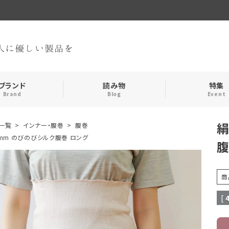
ブランド
読み物
特集
Brand
Blog
Event
絹
一覧
インナー・腹巻
腹巻
手袋・アームカバー
インナー
mm のびのびシルク腹巻 ロング
腹
おやすみアイテム
ストール
商
メンズ
キッズ
[
食品