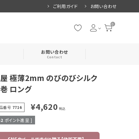
ご利用ガイド
お問い合わせ
0
お問い合わせ
Contact
屋 極薄2mm のびのびシルク
・腹巻
巻 ロング
・ネックカバー
¥
4,620
品番号
7716
税込
42
ポイント進呈 ]