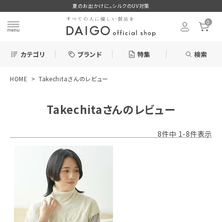
夏のお出かけに。シルクのUV対策
0
カテゴリ
ブランド
特集
検索
HOME
Takechitaさんのレビュー
search
Takechitaさんのレビュー
ログイン
お気に入り
8
件中
1
-
8
件表示
新着＆再入荷商品
カテゴリーから探す