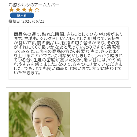
冷感シルクのアームカバー
購入者
投稿日
2026/06/21
商品名の通り、触れた瞬間、さらっとしてひんやり感があり
ます。生地も、シルクらしいツルっとした肌触りで、気持ち
が良いです。前の商品は、親指の切り替えがあり、その方
がずれにくくて良いかなあと思っていたのですが、実際使
ってみると、こちらの商品の方が、必要な時に、さっとまく
り上げることができ、便利な気がしました。しっかり編まれ
ている分、生地の密度が高いためか、暑い日には、やや蒸
れやすさを感じました。なので、☆４つにさせていただきま
した。でも、とても良い商品だと思います。大切に使わせて
いただきます。