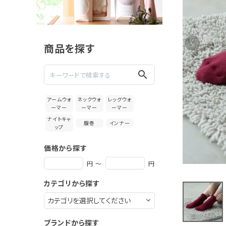
絹屋 極暖
シルク 厚
手のパイ
4,840円
ル靴下
(税込)
商品を探す
新着＆再入荷商品
search
カテゴリーから探す
アームウォ
ネックウォ
レッグウォ
ーマー
ーマー
ーマー
ギフトを探す
ナイトキャ
腹巻
インナー
ップ
ブランドから探す
価格から探す
特集
円 ～
円
カテゴリから探す
読み物
お問い合わせ
ブランドから探す