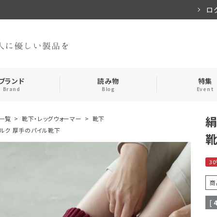
ロ
ブランド
読み物
特集
Brand
Blog
Event
絹
一覧
靴下・レッグウォーマー
靴下
手袋・アームカバー
インナー
ルク 厚手のパイル靴下
おやすみアイテム
ストール
3
メンズ
キッズ
商
[
食品