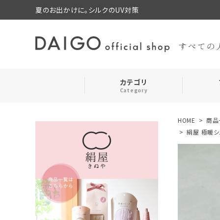
夏のお出かけに。シルクのUV対策
カテゴリ
Category
HOME
商品
search
靴下・レッグウォーマー
絹屋 極暖シ
ログイン
お気に入り
ルームウェア・パジャマ
コスメ・その他