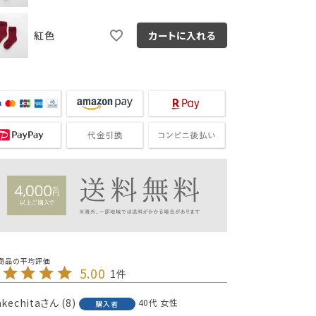
紅色
カートに入れる
5.00
1
akechita
8
40代
女性
購入者