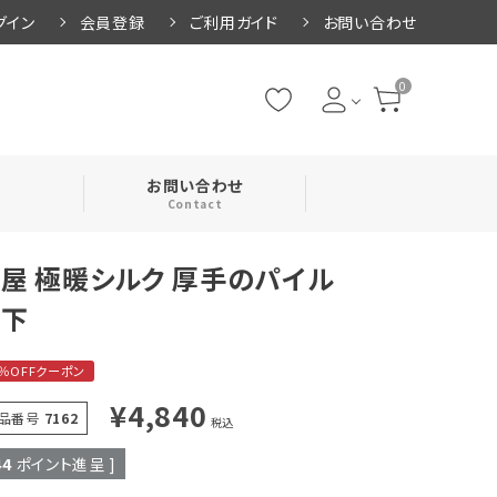
グイン
会員登録
ご利用ガイド
お問い合わせ
0
お問い合わせ
Contact
屋 極暖シルク 厚手のパイル
・腹巻
靴下
・ネックカバー
0％OFFクーポン
¥
4,840
品番号
7162
税込
44
ポイント進呈 ]