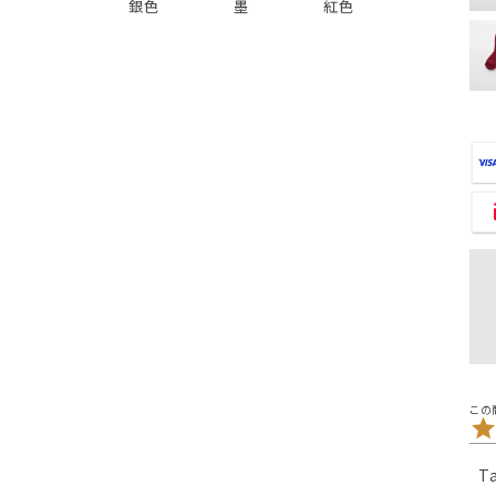
銀色
墨
紅色
T