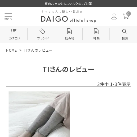
夏のお出かけに。シルクのUV対策
0
カテゴリ
ブランド
読み物
特集
検索
HOME
TIさんのレビュー
search
TIさんのレビュー
ログイン
お気に入り
3
件中
1
-
3
件表示
新着＆再入荷商品
カテゴリーから探す