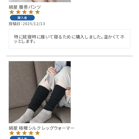
絹屋 腹巻パンツ
購入者
投稿日
2025/12/13
特に就寝時に履いて寝るために購入しました。温かくてホ
ッとします。
絹屋 極暖シルク レッグウォーマー
購入者