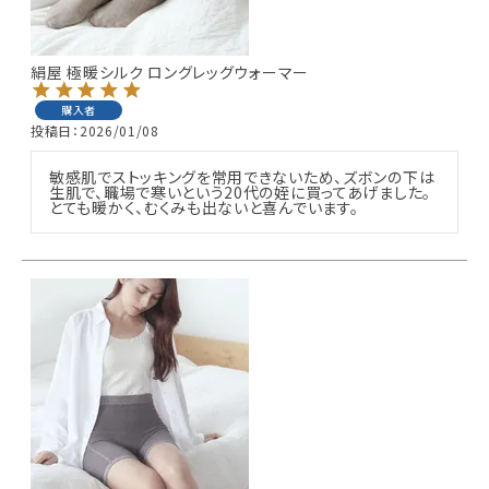
ギフトを探す
絹屋 極暖シルク ロングレッグウォーマー
ブランドから探す
購入者
投稿日
2026/01/08
特集
敏感肌でストッキングを常用できないため、ズボンの下は
生肌で、職場で寒いという20代の姪に買ってあげました。

読み物
とても暖かく、むくみも出ないと喜んでいます。
お問い合わせ
ログアウト