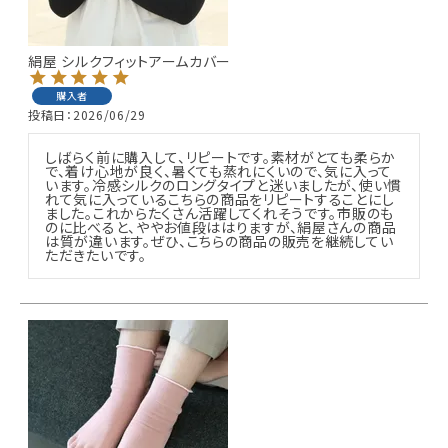
ギフトを探す
絹屋 シルクフィットアームカバー
ブランドから探す
購入者
投稿日
2026/06/29
特集
しばらく前に購入して、リピートです。素材がとても柔らか
で、着け心地が良く、暑くても蒸れにくいので、気に入って
読み物
います。冷感シルクのロングタイプと迷いましたが、使い慣
れて気に入っているこちらの商品をリピートすることにし
ました。これからたくさん活躍してくれそうです。市販のも
のに比べると、ややお値段ははりますが、絹屋さんの商品
お問い合わせ
は質が違います。ぜひ、こちらの商品の販売を継続してい
ただきたいです。
ログアウト