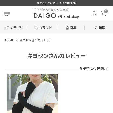
夏のお出かけに。シルクのUV対策
0
カテゴリ
ブランド
特集
検索
HOME
キヨセンさんのレビュー
search
キヨセンさんのレビュー
お気に入り
8
件中
1
-
8
件表示
新着＆再入荷商品
カテゴリーから探す