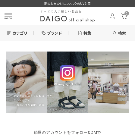
夏のお出かけに。シルクのUV対策
0
カテゴリ
ブランド
特集
検索
search
ログイン
お気に入り
新着＆再入荷商品
カテゴリーから探す
絹屋のアカウントをフォロー&DMで