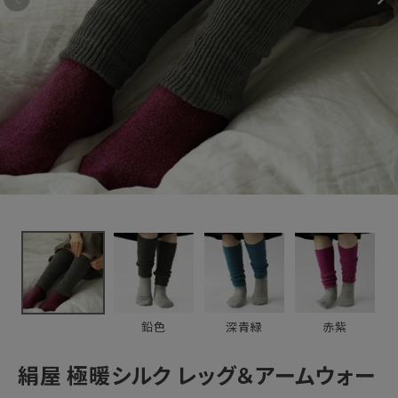
ォーマー
3,740円
(税込)
新着＆再入荷商品
カテゴリーから探す
ギフトを探す
ブランドから探す
特集
読み物
鉛色
深青緑
赤紫
お問い合わせ
絹屋 極暖シルク レッグ＆アームウォー
ログアウト