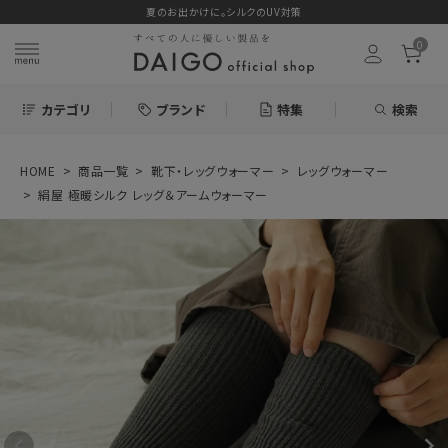
夏のお出かけに。シルクのUV対策
0
カテゴリ
ブランド
特集
検索
HOME
商品一覧
靴下・レッグウォーマー
レッグウォーマー
search
絹屋 極暖シルク レッグ＆アームウォーマー
お気に入り
絹屋 極暖シルク
レッグ＆アームウ