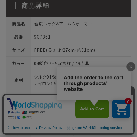
商品名
極暖 レッグ＆アームウォーマー
品番
SO7361
サイズ
FREE(長さ：約27cm-約31cm)
カラー
04鉛色 / 65深青緑 / 79赤紫
シルク91%、ポリエステル7%、 ポリウレタン1%、
素材
ナイロン1%
生産国
日本
パッケー
パッケージは予告無く変更となる可能性がござ
ジについ
います。予めご了承ください。
て
発送につ
1~2日以内に発送予定（店舗休業日を除く)