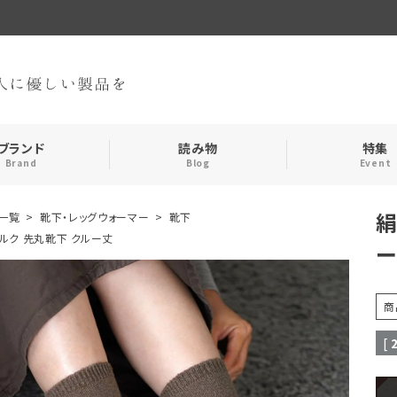
ブランド
読み物
特集
Brand
Blog
Event
絹
一覧
靴下・レッグウォーマー
靴下
手袋・アームカバー
インナー
ルク 先丸靴下 クルー丈
おやすみアイテム
ストール
商
メンズ
キッズ
[
食品