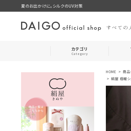
夏のお出かけに。シルクのUV対策
カテゴリ
Category
HOME
商品
search
靴下・レッグウォーマー
絹屋 極暖シ
お気に入り
ルームウェア・パジャマ
コスメ・その他