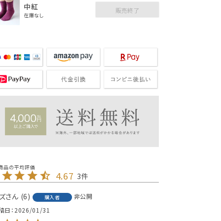
中紅
販売終了
在庫なし
4.67
3
ズ
6
非公開
購入者
稿日
2026/01/31