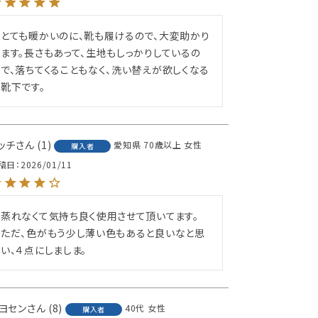
とても暖かいのに、靴も履けるので、大変助かり
ます。長さもあって、生地もしっかりしているの
で、落ちてくることもなく、洗い替えが欲しくなる
靴下です。
ッチ
1
愛知県
70歳以上
女性
購入者
稿日
2026/01/11
蒸れなくて気持ち良く使用させて頂いてます。

ただ、色がもう少し薄い色もあると良いなと思
い、４点にしましま。
ヨセン
8
40代
女性
購入者