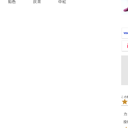
鉛色
灰茶
中紅
カ
投