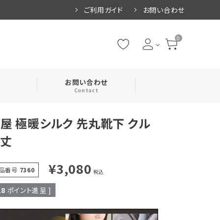
ご利用ガイド
お問い合わせ
0
お問い合わせ
Contact
屋 極暖シルク 先丸靴下 クル
・腹巻
ー丈
・ネックカバー
¥
3,080
品番号
7360
税込
28
ポイント進呈 ]