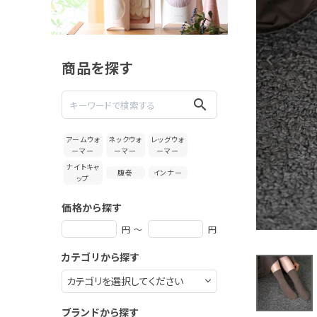
絹屋 極暖
シルク 先
丸靴下 ク
3,080円
ルー丈
(税込)
商品を探す
新着＆再入荷商品
search
カテゴリーから探す
アームウォ
ネックウォ
レッグウォ
ーマー
ーマー
ーマー
ギフトを探す
ナイトキャ
腹巻
インナー
ップ
ブランドから探す
価格から探す
特集
円 ～
円
カテゴリから探す
読み物
お問い合わせ
ブランドから探す