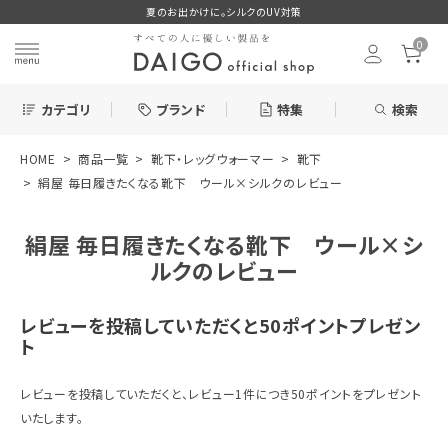
夏のお出かけに。シルクのUV対策
0
カテゴリ
ブランド
特集
検索
HOME
商品一覧
靴下・レッグウォーマー
靴下
search
絹屋 毎日履きたくなる靴下 ウール×シルクのレビュー
絹屋 毎日履きたくなる靴下 ウール×シ
ログイン
お気に入り
ルクのレビュー
レビューを投稿していただくと50ポイントプレゼン
ト
新着＆再入荷商品
レビューを投稿していただくと、レビュー1件につき50ポイントをプレゼント
いたします。
カテゴリーから探す