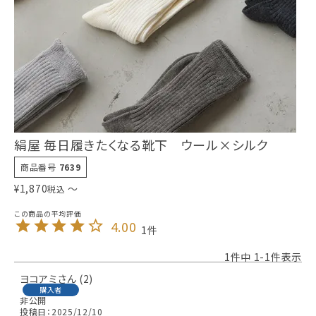
絹屋 毎日履きたくなる靴下 ウール×シルク
商品番号
7639
¥
1,870
〜
税込
4.00
1
1
件中
1
-
1
件表示
ヨコアミ
2
購入者
非公開
投稿日
2025/12/10