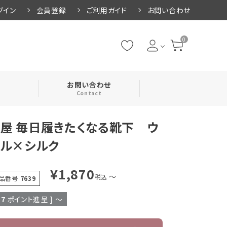
グイン
会員登録
ご利用ガイド
お問い合わせ
0
お問い合わせ
Contact
屋 毎日履きたくなる靴下 ウ
・腹巻
ル×シルク
・ネックカバー
¥
1,870
〜
税込
品番号
7639
17
ポイント進呈 ]
〜