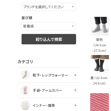
ログアウト
並び順
絞り込んで検索
銀色
（24.5cm
-27.5cm）
カテゴリ
靴下・レッグウォーマー
墨（22.5cm-
24.5cm）
手袋・アームカバー
インナー・腹巻