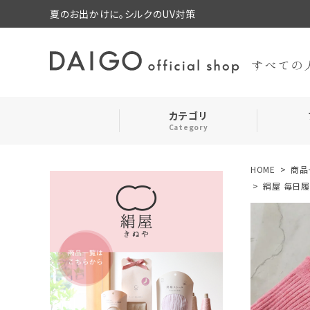
夏のお出かけに。シルクのUV対策
カテゴリ
Category
HOME
商品
search
靴下・レッグウォーマー
絹屋 毎日履
ログイン
お気に入り
ルームウェア・パジャマ
コスメ・その他