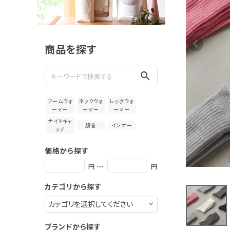
絹屋 毎日
履きたくな
る靴下
1,870円
ウール×
(税込)
シルク
商品を探す
新着＆再入荷商品
search
カテゴリーから探す
アームウォ
ネックウォ
レッグウォ
ーマー
ーマー
ーマー
ギフトを探す
ナイトキャ
腹巻
インナー
ップ
ブランドから探す
価格から探す
特集
円 ～
円
カテゴリから探す
読み物
お問い合わせ
ブランドから探す