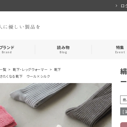
ロ
ブランド
読み物
特集
Brand
Blog
Event
絹
一覧
靴下・レッグウォーマー
靴下
手袋・アームカバー
インナー
きたくなる靴下 ウール×シルク
ー
おやすみアイテム
ストール
商
メンズ
キッズ
[
食品