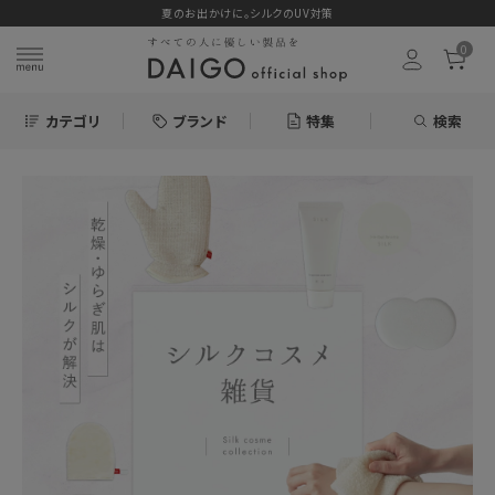
夏のお出かけに。シルクのUV対策
0
カテゴリ
ブランド
特集
検索
search
お気に入り
新着＆再入荷商品
カテゴリーから探す