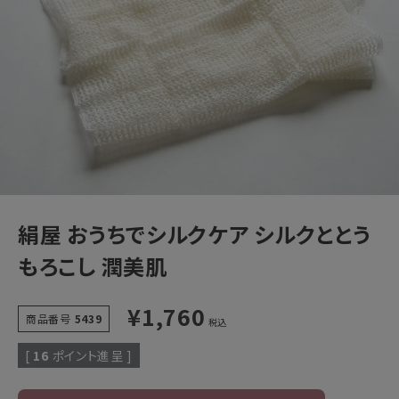
うもろこし 潤美肌
1,760円
(税込)
新着＆再入荷商品
カテゴリーから探す
ギフトを探す
ブランドから探す
絹屋 おうちでシルクケア シルクととう
特集
もろこし 潤美肌
読み物
¥
1,760
商品番号
5439
税込
お問い合わせ
[
16
ポイント進呈 ]
ログアウト