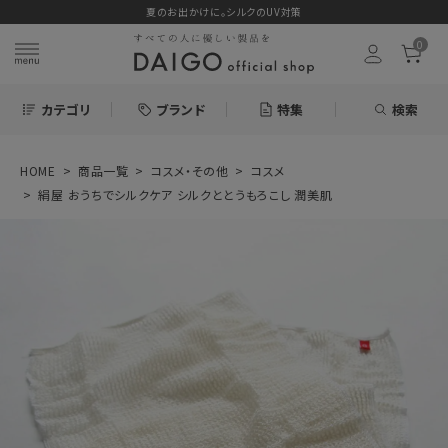
夏のお出かけに。シルクのUV対策
0
カテゴリ
ブランド
特集
検索
HOME
商品一覧
コスメ・その他
コスメ
search
絹屋 おうちでシルクケア シルクととうもろこし 潤美肌
ログイン
お気に入り
絹屋 おうちでシル
クケア シルクとと