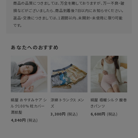
商品の品質につきましては、万全を期しておりますが、万一不良・破
損などがございましたら、商品到着後7日以内にお知らせください。
返品・交換につきましては、1週間以内、未開封・未使用に限り可能
です。
あなたへのおすすめ
絹屋 おやすみケア シ
涼綿 トランクス メン
絹屋 極暖シルク 腹巻
ルク100% 枕カバー
ズ
きパンツ
潤肌髪
3,300円
(税込)
6,600円
(税込)
4,840円
(税込)