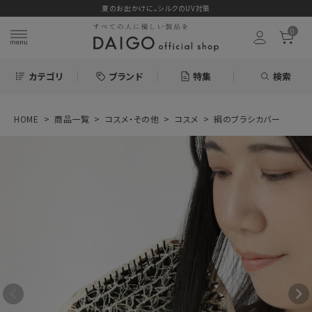
夏のお出かけに。シルクのUV対策
0
カテゴリ
ブランド
特集
検索
HOME
商品一覧
コスメ・その他
コスメ
絹のブラシカバー
search
お気に入り
絹のブラシカバー
880円
(税込)