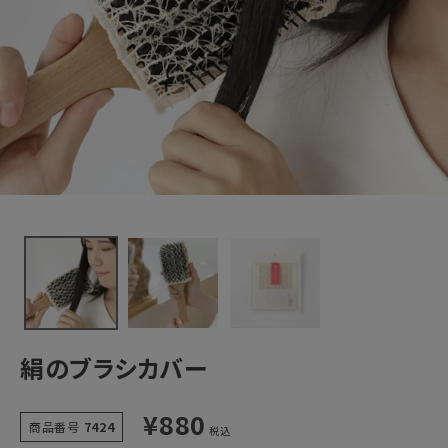
新着＆再入荷商品
カテゴリーから探す
ギフトを探す
ブランドから探す
特集
読み物
絹のブラシカバー
お問い合わせ
¥
880
ログアウト
商品番号
7424
税込