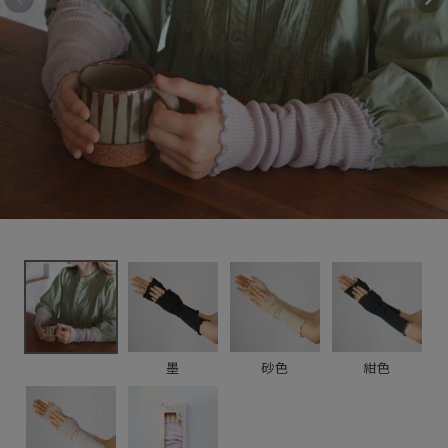
アームウォーマー
2,750円
(税込)
新着＆再入荷商品
カテゴリーから探す
ギフトを探す
ブランドから探す
特集
読み物
墨
砂色
紺色
お問い合わせ
ログアウト