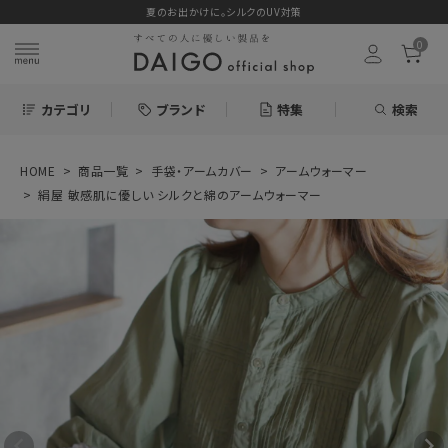
夏のお出かけに。シルクのUV対策
0
カテゴリ
ブランド
特集
検索
HOME
商品一覧
手袋・アームカバー
アームウォーマー
search
絹屋 敏感肌に優しい シルクと綿のアームウォーマー
お気に入り
絹屋 敏感肌に優
しい シルクと綿の