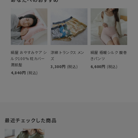
絹屋 おやすみケア シ
涼綿 トランクス メン
絹屋 極暖シルク 腹巻
ルク100% 枕カバー
ズ
きパンツ
潤肌髪
3,300円
(税込)
6,600円
(税込)
4,840円
(税込)
最近チェックした商品