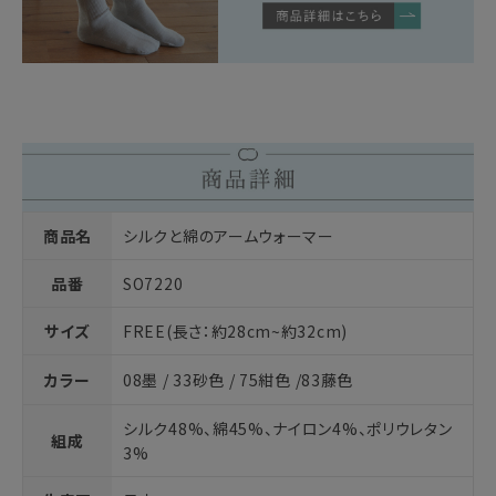
商品名
シルクと綿のアームウォーマー
品番
SO7220
サイズ
FREE(長さ：約28cm~約32cm)
カラー
08墨 / 33砂色 / 75紺色 /83藤色
シルク48%、綿45%、ナイロン4%、ポリウレタン
組成
3%