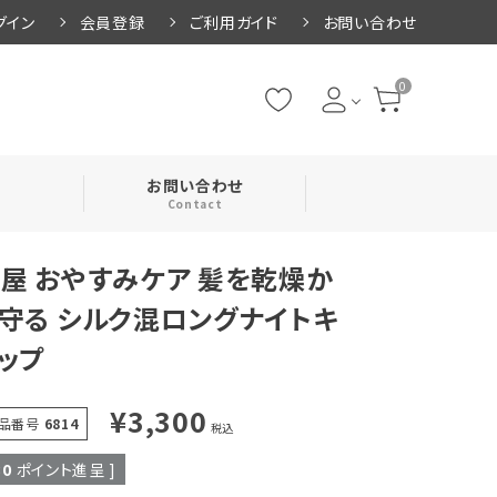
グイン
会員登録
ご利用ガイド
お問い合わせ
0
お問い合わせ
Contact
屋 おやすみケア 髪を乾燥か
・腹巻
守る シルク混ロングナイトキ
ップ
・ネックカバー
¥
3,300
品番号
6814
税込
30
ポイント進呈 ]