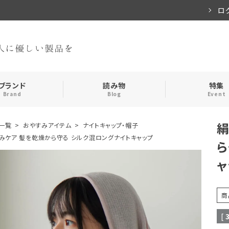
ロ
ブランド
読み物
特集
Brand
Blog
Event
絹
一覧
おやすみアイテム
ナイトキャップ・帽子
手袋・アームカバー
インナー
みケア 髪を乾燥から守る シルク混ロングナイトキャップ
ら
ャ
おやすみアイテム
ストール
メンズ
キッズ
商
食品
[