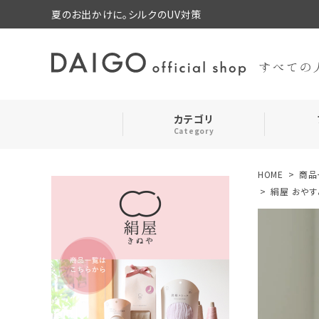
夏のお出かけに。シルクのUV対策
カテゴリ
Category
HOME
商品
search
靴下・レッグウォーマー
絹屋 おやす
ログイン
お気に入り
ルームウェア・パジャマ
コスメ・その他