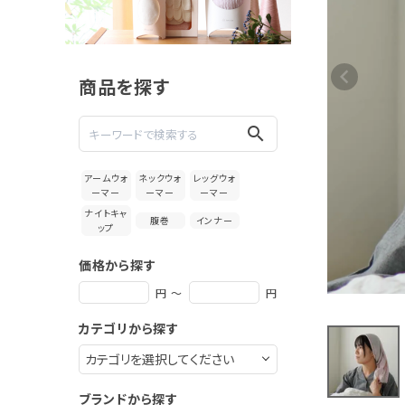
絹屋 おや
すみケア
髪を乾燥
3,300円
から守る
(税込)
シルク混
ロングナ
商品を探す
イトキャッ
プ
新着＆再入荷商品
search
カテゴリーから探す
アームウォ
ネックウォ
レッグウォ
ーマー
ーマー
ーマー
ギフトを探す
ナイトキャ
腹巻
インナー
ップ
ブランドから探す
価格から探す
特集
円 ～
円
カテゴリから探す
読み物
お問い合わせ
ブランドから探す