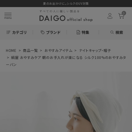
夏のお出かけに。シルクのUV対策
0
カテゴリ
ブランド
特集
検索
HOME
商品一覧
おやすみアイテム
ナイトキャップ・帽子
search
絹屋 おやすみケア 朝のお手入れが楽になる シルク100%のおやすみタ
ーバン
ログイン
お気に入り
絹屋 おやすみケ
ア 朝のお手入れ