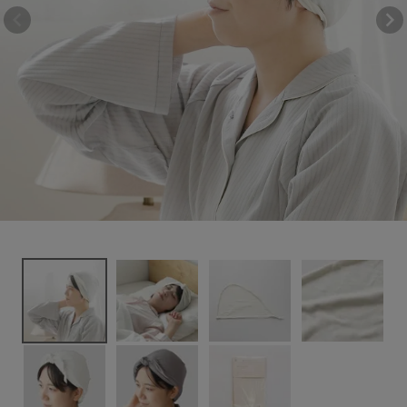
が楽になる シル
3,300円
(税込)
ク100%のおやす
みターバン
新着＆再入荷商品
カテゴリーから探す
ギフトを探す
ブランドから探す
特集
読み物
お問い合わせ
ログアウト