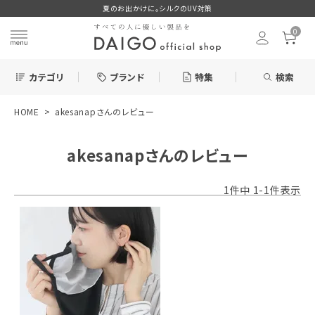
夏のお出かけに。シルクのUV対策
0
カテゴリ
ブランド
特集
検索
HOME
akesanapさんのレビュー
search
akesanapさんのレビュー
ログイン
お気に入り
1
件中
1
-
1
件表示
新着＆再入荷商品
カテゴリーから探す