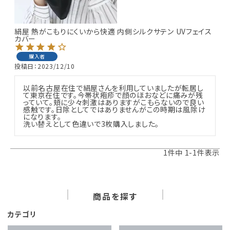
ギフトを探す
絹屋 熱がこもりにくいから快適 内側シルクサテン UVフェイス
カバー
ブランドから探す
購入者
特集
投稿日
2023/12/10
以前名古屋在住で絹屋さんを利用していましたが転居し
読み物
て東京在住です。今帯状疱疹で顔のほおなどに痛みが残
っていて。頬に少々刺激はありますがこもらないので良い
感触です。日除としてではありませんがこの時期は風除け
になります。

お問い合わせ
洗い替えとして色違いで3枚購入しました。
ログアウト
1
件中
1
-
1
件表示
商品を探す
カテゴリ