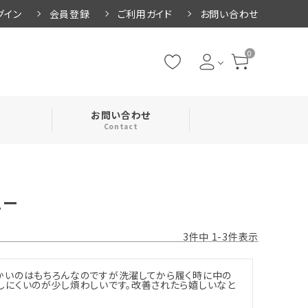
グイン
会員登録
ご利用ガイド
お問い合わせ
0
お問い合わせ
Contact
・腹巻
ュー
・ネックカバー
3
件中
1
-
3
件表示
かいのはもちろんなのですが洗濯してから履く時に中の
しにくいのが少し煩わしいです。改善されたら嬉しいなと