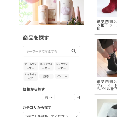
新着＆再入荷商品
カテゴリーから探す
絹屋 内側シ
み靴下 ウー
ギフトを探す
柄
商品を探す
ブランドから探す
search
特集
アームウォ
ネックウォ
レッグウォ
読み物
ーマー
ーマー
ーマー
ナイトキャ
腹巻
インナー
ップ
お問い合わせ
絹屋 内側シ
ウォーマー付
らパイル靴
価格から探す
ログアウト
円 ～
円
カテゴリから探す