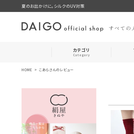
夏のお出かけに。シルクのUV対策
カテゴリ
Category
HOME
こあらさんのレビュー
search
靴下・レッグウォーマー
ログイン
お気に入り
ルームウェア・パジャマ
コスメ・その他