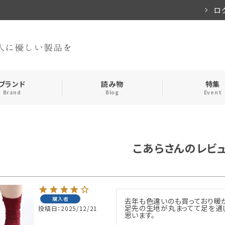
ロ
ブランド
読み物
特集
Brand
Blog
Event
手袋・アームカバー
インナー
こあらさんのレビ
おやすみアイテム
ストール
メンズ
キッズ
購入者
去年も色違いのも買っており暖
足先の生地が丸まってて足を通
投稿日
2025/12/21
食品
思います。