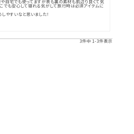
線や自宅でも使ってますが表も裏の素材も肌辺り良くて気
どこでも安心して寝れる気がして旅行時は必須アイテムに
めしやすいなと思いました！
3
件中
1
-
3
件表示