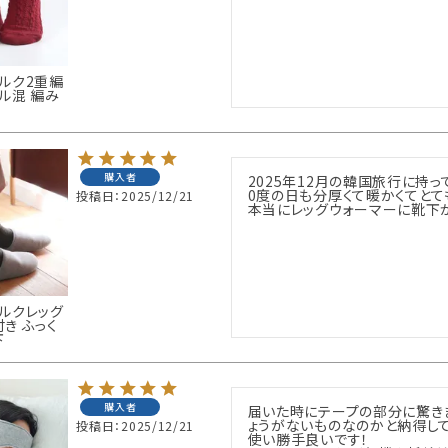
ルク2重編
ル混 編み
購入者
2025年12月の韓国旅行に持っ
0度の日も分厚くて暖かくてとても
投稿日
2025/12/21
本当にレッグウォーマーに靴下
ルクレッグ
き ふっく
下
購入者
届いた時にテープの部分に驚きま
ょうがないものなのかと納得して
投稿日
2025/12/21
使い勝手良いです！
