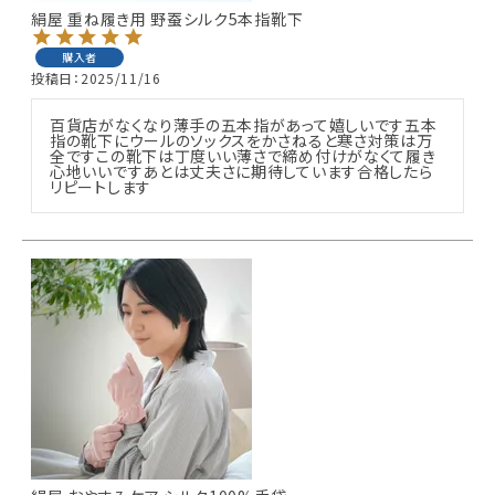
絹屋 重ね履き用 野蚕シルク5本指靴下
購入者
投稿日
2025/11/16
百貨店がなくなり薄手の五本指があって嬉しいです五本
指の靴下にウールのソックスをかさねると寒さ対策は万
全ですこの靴下は丁度いい薄さで締め付けがなくて履き
心地いいですあとは丈夫さに期待しています合格したら
リピートします