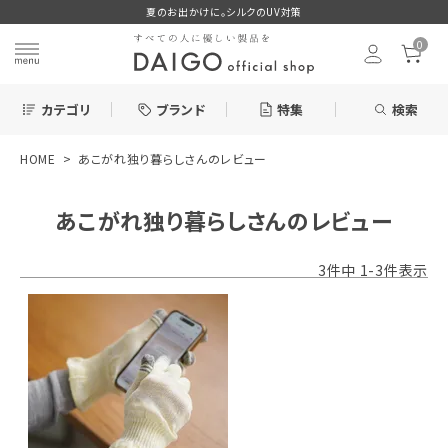
夏のお出かけに。シルクのUV対策
0
カテゴリ
ブランド
特集
検索
HOME
あこがれ独り暮らしさんのレビュー
search
あこがれ独り暮らしさんのレビュー
ログイン
お気に入り
3
件中
1
-
3
件表示
新着＆再入荷商品
カテゴリーから探す