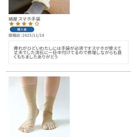
ギフトを探す
絹屋 スマホ手袋
ブランドから探す
購入者
投稿日
2025/11/16
特集
痺れがひどいわたしには手袋が必須ですスマホが使えて
丈夫でした流石に一日中付けてるので修理しながらも良
読み物
くもちましたありがとう
お問い合わせ
ログアウト