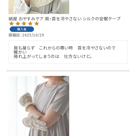
ギフトを探す
絹屋 おやすみケア 肩・首を冷やさない シルクの安眠ケープ
ブランドから探す
購入者
投稿日
2025/10/29
特集
肩も凝らず　これからの寒い時　首を冷やさないので　
暖かい

読み物
捲れ上がってしまうのは　仕方ないけど。
お問い合わせ
ログアウト