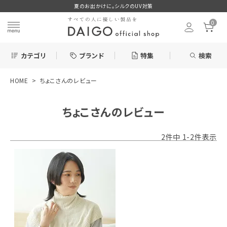
夏のお出かけに。シルクのUV対策
0
カテゴリ
ブランド
特集
検索
HOME
ちょこさんのレビュー
search
ちょこさんのレビュー
お気に入り
2
件中
1
-
2
件表示
新着＆再入荷商品
カテゴリーから探す