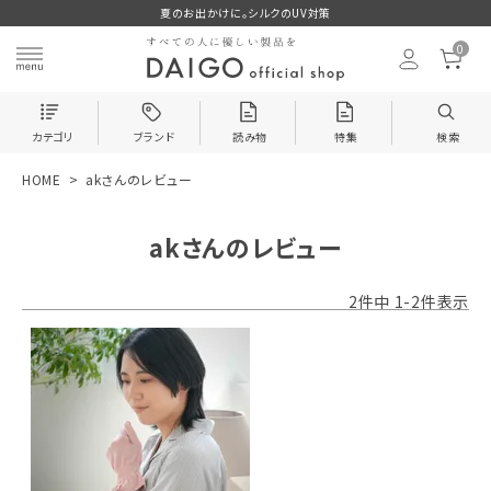
夏のお出かけに。シルクのUV対策
0
カテゴリ
ブランド
読み物
特集
検索
HOME
akさんのレビュー
search
akさんのレビュー
ログイン
お気に入り
2
件中
1
-
2
件表示
新着＆再入荷商品
カテゴリーから探す