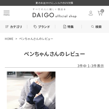
夏のお出かけに。シルクのUV対策
0
カテゴリ
ブランド
特集
検索
HOME
ペンちゃんさんのレビュー
search
ペンちゃんさんのレビュー
ログイン
お気に入り
3
件中
1
-
3
件表示
新着＆再入荷商品
カテゴリーから探す