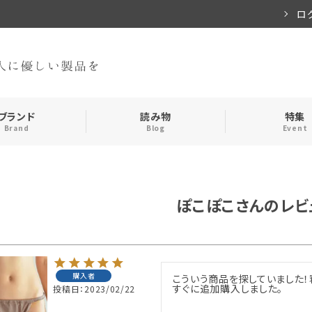
ロ
ブランド
読み物
特集
Brand
Blog
Event
手袋・アームカバー
インナー
ぽこぽこさんのレビ
おやすみアイテム
ストール
メンズ
キッズ
購入者
こういう商品を探していました！
すぐに追加購入しました。
投稿日
2023/02/22
食品