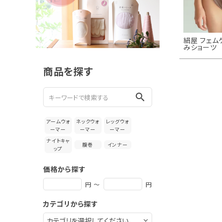
新着＆再入荷商品
カテゴリーから探す
絹屋 フェム
みショーツ
ギフトを探す
商品を探す
ブランドから探す
search
特集
アームウォ
ネックウォ
レッグウォ
読み物
ーマー
ーマー
ーマー
ナイトキャ
腹巻
インナー
ップ
お問い合わせ
価格から探す
ログアウト
円 ～
円
カテゴリから探す