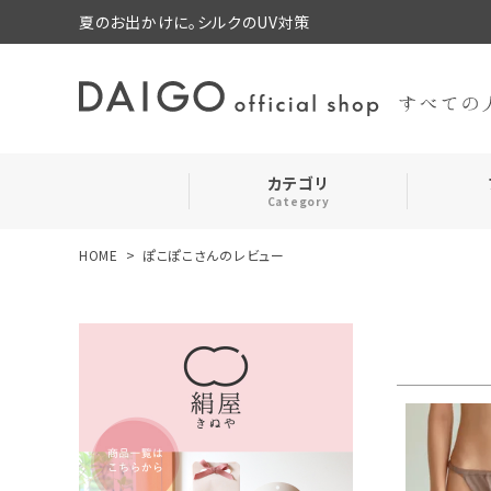
夏のお出かけに。シルクのUV対策
カテゴリ
Category
HOME
ぽこぽこさんのレビュー
search
靴下・レッグウォーマー
ログイン
お気に入り
ルームウェア・パジャマ
コスメ・その他