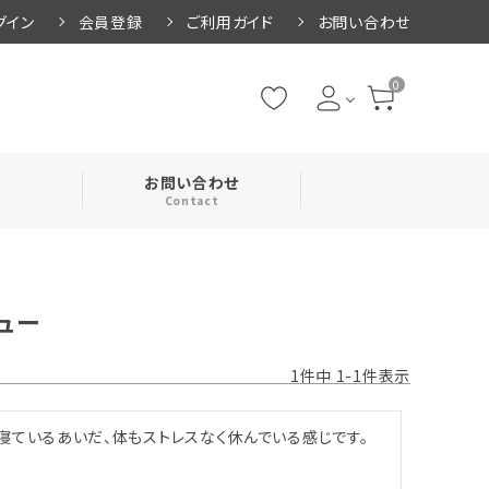
グイン
会員登録
ご利用ガイド
お問い合わせ
0
お問い合わせ
Contact
・腹巻
ュー
・ネックカバー
1
件中
1
-
1
件表示
寝ているあいだ、体もストレスなく休んでいる感じです。