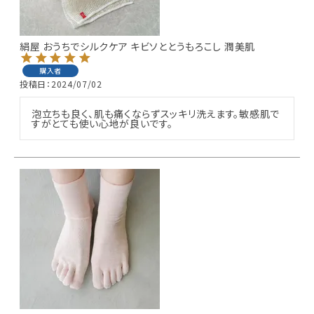
ギフトを探す
絹屋 おうちでシルクケア キビソととうもろこし 潤美肌
ブランドから探す
購入者
投稿日
2024/07/02
特集
泡立ちも良く、肌も痛くならずスッキリ洗えます。敏感肌で
すがとても使い心地が良いです。
読み物
お問い合わせ
ログアウト