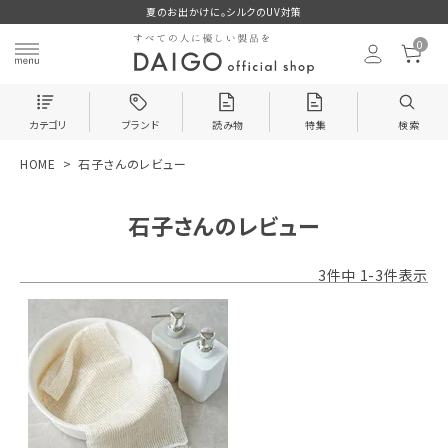
夏のお出かけに。シルクのUV対策
0
カテゴリ
ブランド
読み物
特集
検索
HOME
石子さんのレビュー
search
石子さんのレビュー
ログイン
お気に入り
3
件中
1
-
3
件表示
新着＆再入荷商品
カテゴリーから探す