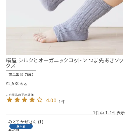
絹屋 シルクとオーガニックコットン つま先あきソッ
クス
商品番号
7692
¥
2,530
税込
4.00
1
1
件中
1
-
1
件表示
みどりかぜ
1
購入者
非公開