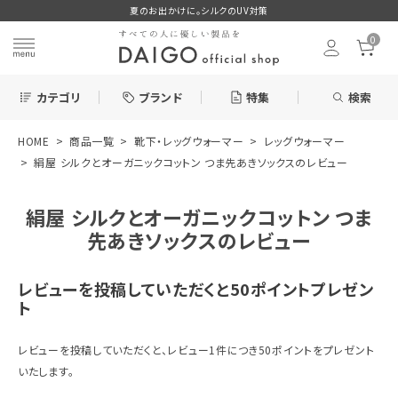
夏のお出かけに。シルクのUV対策
0
カテゴリ
ブランド
特集
検索
HOME
商品一覧
靴下・レッグウォーマー
レッグウォーマー
search
絹屋 シルクとオーガニックコットン つま先あきソックスのレビュー
絹屋 シルクとオーガニックコットン つま
ログイン
お気に入り
先あきソックスのレビュー
レビューを投稿していただくと50ポイントプレゼン
ト
新着＆再入荷商品
レビューを投稿していただくと、レビュー1件につき50ポイントをプレゼント
いたします。
カテゴリーから探す