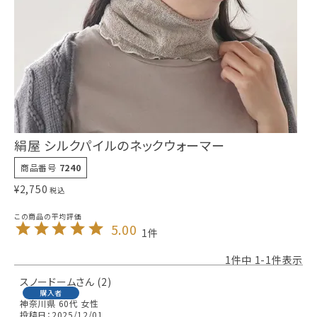
絹屋 シルクパイルのネックウォーマー
商品番号
7240
¥
2,750
税込
5.00
1
1
件中
1
-
1
件表示
スノードーム
2
購入者
神奈川県
60代
女性
投稿日
2025/12/01