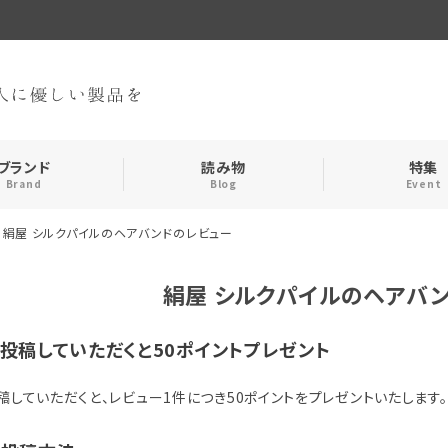
ブランド
読み物
特集
Brand
Blog
Event
絹屋 シルクパイルのヘアバンドのレビュー
手袋・アームカバー
インナー
絹屋 シルクパイルのヘアバ
おやすみアイテム
ストール
投稿していただくと50ポイントプレゼント
メンズ
キッズ
稿していただくと、レビュー1件につき50ポイントをプレゼントいたします。
食品