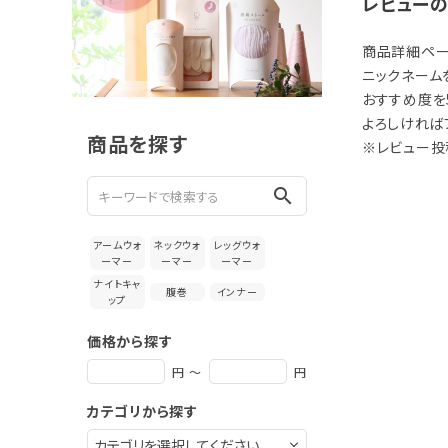
新着＆再入荷商品
レビュー
カテゴリーから探す
商品詳細ペー
ニックネーム
おすすめ度を
ギフトを探す
よろしければ
商品を探す
※レビュー投
ブランドから探す
search
特集
アームウォ
ネックウォ
レッグウォ
読み物
ーマー
ーマー
ーマー
ナイトキャ
腹巻
インナー
ップ
お問い合わせ
価格から探す
ログアウト
円 ～
円
カテゴリから探す