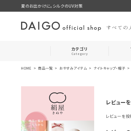
夏のお出かけに。シルクのUV対策
カテゴリ
Category
HOME
商品一覧
おやすみアイテム
ナイトキャップ・帽子
search
靴下・レッグウォーマー
お気に入り
ルームウェア・パジャマ
レビューを
コスメ・その他
レビューを投