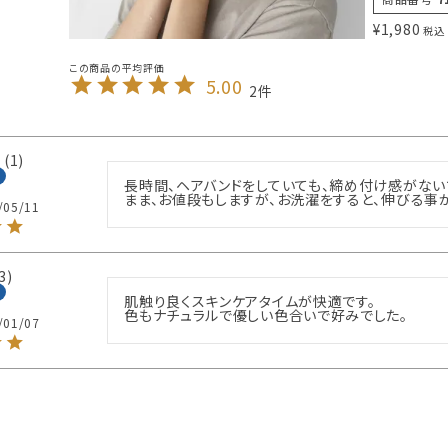
¥
1,980
税込
5.00
2
1
長時間、ヘアバンドをしていても、締め付け感がないで
まま、お値段もしますが、お洗濯をすると、伸びる事
/05/11
3
肌触り良くスキンケアタイムが快適です。

色もナチュラルで優しい色合いで好みでした。
/01/07