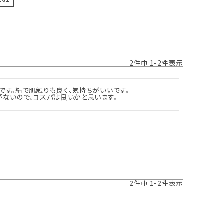
2
件中
1
-
2
件表示
す。絹で肌触りも良く、気持ちがいいです。

がないので、コスパは良いかと思います。
2
件中
1
-
2
件表示