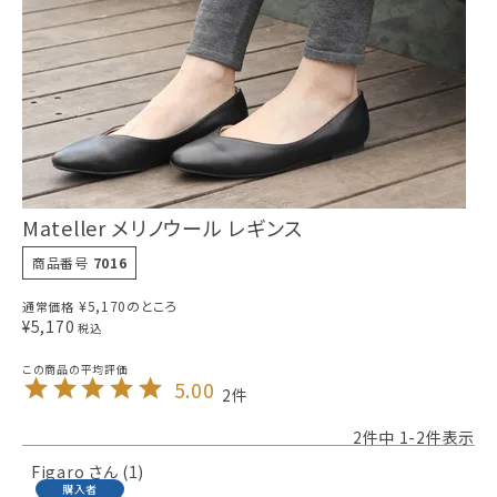
Mateller メリノウール レギンス
商品番号
7016
¥
5,170
のところ
通常価格
¥
5,170
税込
5.00
2
2
件中
1
-
2
件表示
Figaro
1
購入者