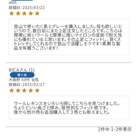
40代
投稿日
2025/03/22
登山で使いたく黒とグレーを購入しました。母も欲しいと
いうので、数日前にまた２足注文したところです。こちらは
摩擦に弱いウールと摩擦に強いナイロンの混紡で耐久性
にも優れていると思います。その上足にフィットし、良くス
トレッチしてくれるので登山で活躍しそうです！素敵な製
品を有難うございます！
RICA
1
購入者
大阪府
60代
女性
投稿日
2025/02/17
ウールレギンスをいろいろ探してこちらを見つけました。

ちょうどいい長さと厚み、理想的なフィット感です。

後から他の色も追加購入して３色とも揃えました。
2
件中
1
-
2
件表示