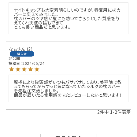
ナイトキャップも大変素晴らしいのですが、春夏用に枕カ
バーに変えてみました。

枕カバーのツヤ感が髪にも効いてさらりとした質感を与
えてくれ天使の輪もできて

とても良い商品だと思います。
なお
2
購入者
非公開
投稿日
2024/05/24
摩擦により後頭部がいつもパサパサしており、美容院で教
えてもらってからずっと気になっていたシルクの枕カバー
を先程注文致しました。

商品が届いたら使用感をまたレビューしたいと思います！
2
件中
1
-
2
件表示