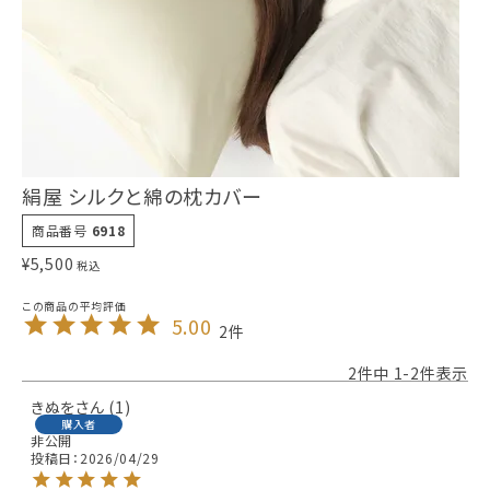
絹屋 シルクと綿の枕カバー
商品番号
6918
¥
5,500
税込
5.00
2
2
件中
1
-
2
件表示
きぬを
1
購入者
非公開
投稿日
2026/04/29