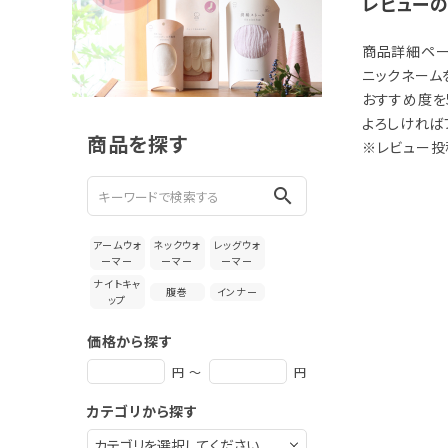
新着＆再入荷商品
レビュー
カテゴリーから探す
商品詳細ペー
ニックネーム
おすすめ度を
ギフトを探す
よろしければ
商品を探す
※レビュー投
ブランドから探す
search
特集
アームウォ
ネックウォ
レッグウォ
読み物
ーマー
ーマー
ーマー
ナイトキャ
腹巻
インナー
ップ
お問い合わせ
価格から探す
ログアウト
円 ～
円
カテゴリから探す