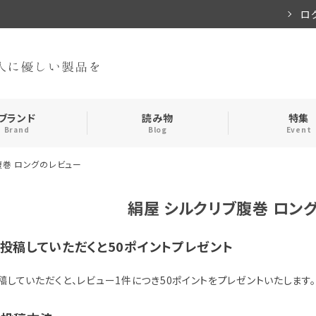
ロ
ブランド
読み物
特集
Brand
Blog
Event
腹巻 ロングのレビュー
手袋・アームカバー
インナー
絹屋 シルクリブ腹巻 ロン
おやすみアイテム
ストール
投稿していただくと50ポイントプレゼント
メンズ
キッズ
稿していただくと、レビュー1件につき50ポイントをプレゼントいたします。
食品