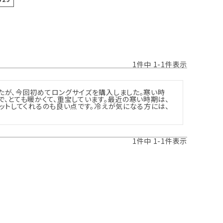
1
件中
1
-
1
件表示
たが、今回初めてロングサイズを購入しました。寒い時
で、とても暖かくて、重宝しています。最近の寒い時期は、
ィットしてくれるのも良い点です。冷えが気になる方には、
1
件中
1
-
1
件表示