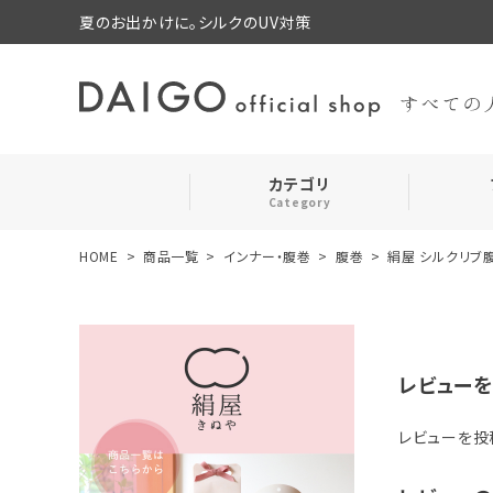
夏のお出かけに。シルクのUV対策
カテゴリ
Category
HOME
商品一覧
インナー・腹巻
腹巻
絹屋 シルクリブ
search
靴下・レッグウォーマー
ログイン
お気に入り
ルームウェア・パジャマ
レビューを
コスメ・その他
レビューを投