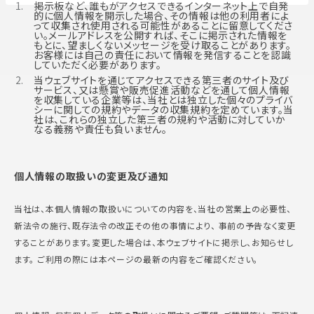
掲示板など、誰もがアクセスできるインターネット上で自発
的に個人情報を開示した場合、その情報は他の利用者によ
って収集され使用される可能性があることに留意してくださ
い。メールアドレスを公開すれば、そこに掲示された情報を
もとに、望ましくないメッセージを受け取ることがあります。
お客様には自己の責任において情報を発信することを認識
していただく必要があります。
当ウェブサイトを通じてアクセスできる第三者のサイト及び
サービス、又は懸賞や販売促進活動などを通して個人情報
を収集している企業等は、当社とは独立した個々のプライバ
シーに関しての規約やデータの収集規約を定めています。当
社は、これらの独立した第三者の規約や活動に対していか
なる義務や責任も負いません。
個人情報の取扱いの変更及び通知
当社は、本個人情報の取扱いについての内容を、当社の営業上の必要性、
新法令の施行、既存法令の改正その他の事情により、 事前の予告なく変更
することがあります。変更した場合は、本ウェブサイトに掲示し、お知らせし
ます。 ご利用の際には本ページの最新の内容をご確認ください。