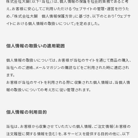
株式会社大醐（以下「当社」）は、個人情報の保護を社会的責務であると考
ギフトを探す
え、お客様に安心してご利用いただけるウェブサイトの管理・運営を行うた
め、「株式会社大醐 個人情報保護方針」に基づき、以下のとおり「ウェブサ
イトにおける個人情報の取扱いについて」を定めました。
ブランドから探す
特集
個人情報の取扱いの適用範囲
読み物
個人情報の取扱いについては、お客様が当社のサイトを通じて商品の購入、
当社へのご連絡、メールマガジンの購読などをご利用された時に適応され
お問い合わせ
ます。
お客様が当社のサイトを利用される際に収集された個人情報は、当個人情
ログアウト
報の取扱いについての考え方に従い管理されます。
個人情報の利用目的
当社は、お客様から収集させていただいた個人情報、ご注文情報（お客様の
注文履歴に関する情報を含む）を、本サービスを提供する目的の他に、以下