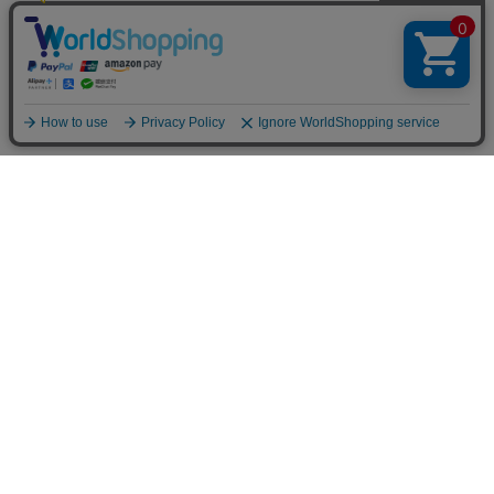
和紙の5つの特徴
1
高い通気性
breathable
繊維に隙間があり、通気性に優れているため
サラッと乾きやすく、清潔を保つことができます
2
優れた調湿機能
control
humidity
余分な湿気を吸収して、湿度を自然に調節。