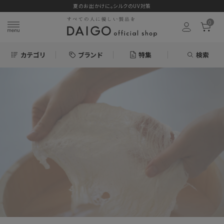
夏のお出かけに。シルクのUV対策
0
カテゴリ
ブランド
特集
検索
search
ログイン
お気に入り
新着＆再入荷商品
カテゴリーから探す