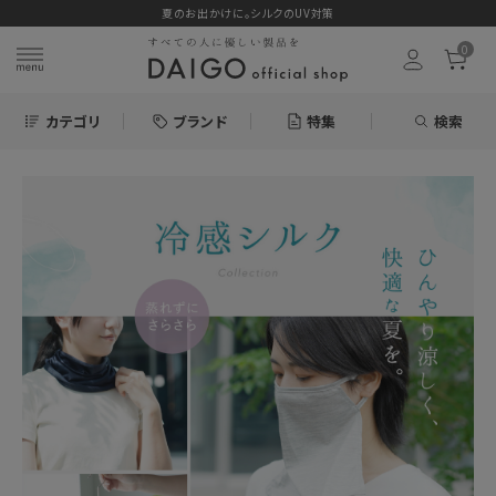
夏のお出かけに。シルクのUV対策
0
カテゴリ
ブランド
特集
検索
search
お気に入り
新着＆再入荷商品
カテゴリーから探す